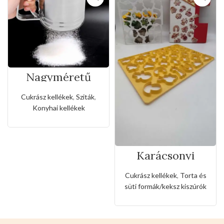
Nagyméretű
rozsdamentes
liszt,porcukor
Cukrász kellékek
,
Sziták
,
szóró
Konyhai kellékek
Karácsonyi
sütemény kiszúró
forma
Cukrász kellékek
,
Torta és
süti formák/keksz kiszúrók