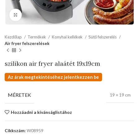
kattints a kinagyításhoz
Kezdőlap
Termékek
Konyhai kellékek
Sütő felszerelés
Air fryer felszerelések
szilikon air fryer alaátét 19x19cm
Az árak megtekintéséhez jelentkezzen be
MÉRETEK
19 × 19 cm
Hozzáadni a kívánságlistához
Cikkszám:
W08959