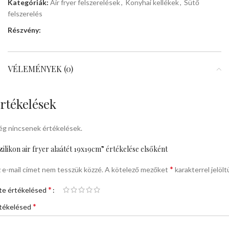
Kategóriák:
Air fryer felszerelések
,
Konyhai kellékek
,
Sütő
felszerelés
Részvény:
VÉLEMÉNYEK (0)
rtékelések
g nincsenek értékelések.
zilikon air fryer alaátét 19x19cm” értékelése elsőként
*
 e-mail címet nem tesszük közzé.
A kötelező mezőket
karakterrel jelölt
*
te értékelésed
*
tékelésed