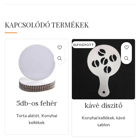
KAPCSOLÓDÓ TERMÉKEK
ELFOGYOTT
5db-os fehér
kávé díszítő
kerek csipkés
sablon(labda
tortaalátét
forma)
Torta alátét
,
Konyhai
Konyhai kellékek
,
kávé
kellékek
sablon