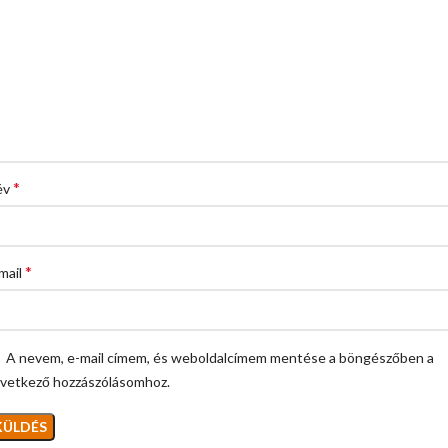
*
év
*
mail
A nevem, e-mail címem, és weboldalcímem mentése a böngészőben a
vetkező hozzászólásomhoz.