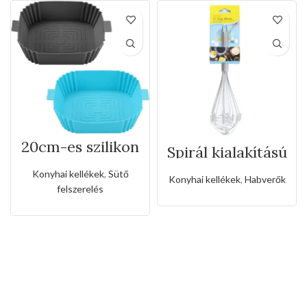
20cm-es szilikon
Spirál kialakítású
levegősütő alátét
kézi habverő
Konyhai kellékek
,
Sütő
Konyhai kellékek
,
Habverők
felszerelés