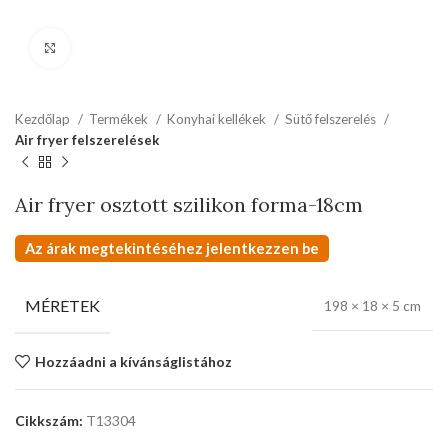
kattints a kinagyításhoz
Kezdőlap
Termékek
Konyhai kellékek
Sütő felszerelés
Air fryer felszerelések
Air fryer osztott szilikon forma-18cm
Az árak megtekintéséhez jelentkezzen be
MÉRETEK
198 × 18 × 5 cm
Hozzáadni a kívánságlistához
Cikkszám:
T13304