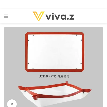
kattints a kinagyításhoz