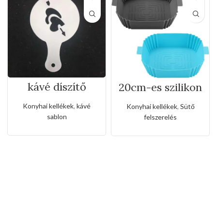
kávé díszítő
20cm-es szilikon
sablon(>–szív–>)
levegősütő alátét
Konyhai kellékek
,
kávé
Konyhai kellékek
,
Sütő
sablon
felszerelés