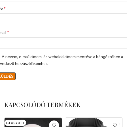
*
év
*
mail
A nevem, e-mail címem, és weboldalcímem mentése a böngészőben a
vetkező hozzászólásomhoz.
KAPCSOLÓDÓ TERMÉKEK
ELFOGYOTT