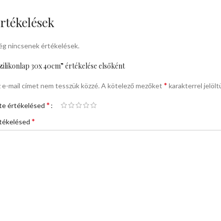
rtékelések
g nincsenek értékelések.
zilikonlap 30x 40cm” értékelése elsőként
*
 e-mail címet nem tesszük közzé.
A kötelező mezőket
karakterrel jelölt
*
te értékelésed
*
tékelésed