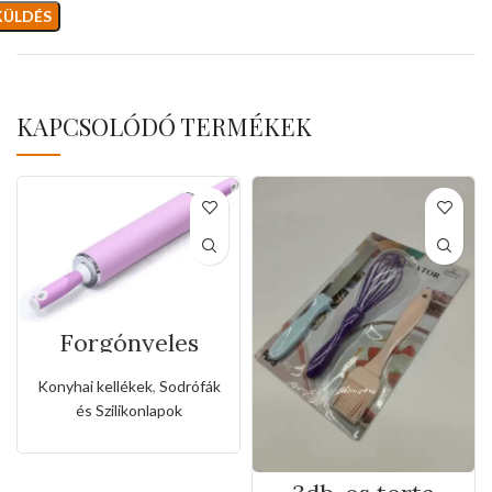
KAPCSOLÓDÓ TERMÉKEK
Forgónyeles
galvanizált
szilikon sodrófa-
Konyhai kellékek
,
Sodrófák
50×6,3cm
és Szilikonlapok