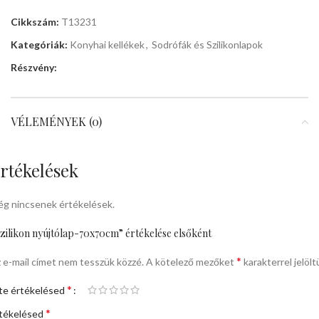
Cikkszám:
T13231
Kategóriák:
Konyhai kellékek
,
Sodrófák és Szilikonlapok
Részvény:
VÉLEMÉNYEK (0)
rtékelések
g nincsenek értékelések.
zilikon nyújtólap-70x70cm” értékelése elsőként
*
 e-mail címet nem tesszük közzé.
A kötelező mezőket
karakterrel jelölt
*
te értékelésed
*
tékelésed