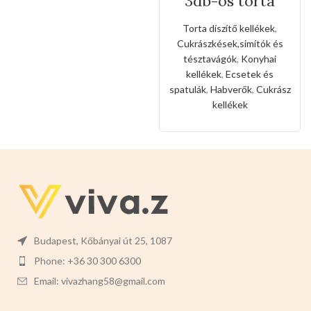
3db-os torta
díszítő
eszköz(habverő,si
Torta díszítő kellékek
,
mítókés,szilikon
Cukrászkések,simítók és
kefe)
tésztavágók
,
Konyhai
kellékek
,
Ecsetek és
spatulák
,
Habverők
,
Cukrász
kellékek
Budapest, Kőbányai út 25, 1087
Phone: +36 30 300 6300
Email: vivazhang58@gmail.com