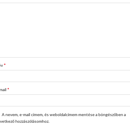
*
év
*
mail
A nevem, e-mail címem, és weboldalcímem mentése a böngészőben a
vetkező hozzászólásomhoz.