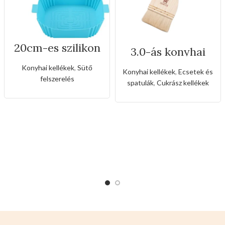
20cm-es szilikon
3.0-ás konyhai
levegősütő alátét
ecset
Konyhai kellékek
,
Sütő
Konyhai kellékek
,
Ecsetek és
felszerelés
spatulák
,
Cukrász kellékek