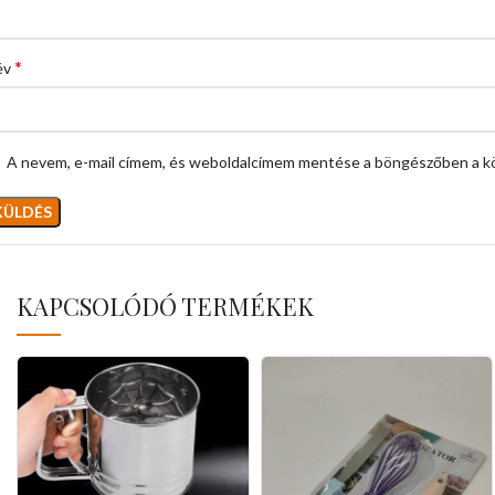
*
év
A nevem, e-mail címem, és weboldalcímem mentése a böngészőben a k
KAPCSOLÓDÓ TERMÉKEK