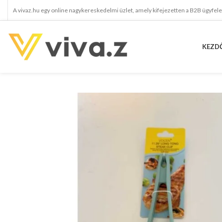
A vivaz.hu egy online nagykereskedelmi üzlet, amely kifejezetten a B2B ügyfel
KEZD