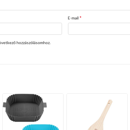
*
E-mail
övetkező hozzászólásomhoz.