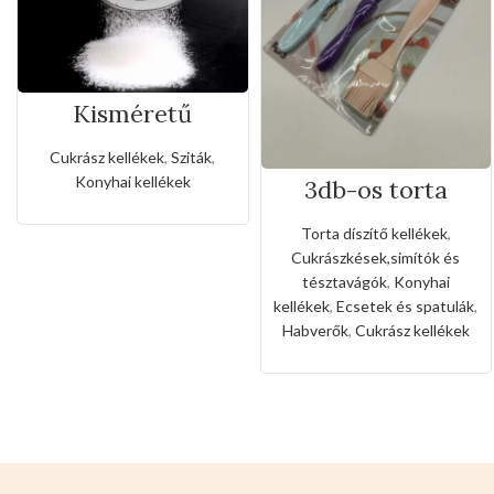
Kisméretű
rozsdamentes
liszt,porcukor
Cukrász kellékek
,
Sziták
,
szóró
Konyhai kellékek
3db-os torta
díszítő
eszköz(habverő,si
Torta díszítő kellékek
,
mítókés,szilikon
Cukrászkések,simítók és
kefe)
tésztavágók
,
Konyhai
kellékek
,
Ecsetek és spatulák
,
Habverők
,
Cukrász kellékek