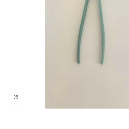
kattints a kinagyításhoz