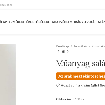
eknek szól
ŐLAP
TERMÉKEK
ELÉRHETŐSÉGEKET
ADATVÉDELMI IRÁNYELVEK
ÁLTALÁN
Kezdőlap
Termékek
Konyhai 
Műanyag salá
Az árak megtekintéséhez
Hozzáadni a kívánságlistáh
Cikkszám:
T13197