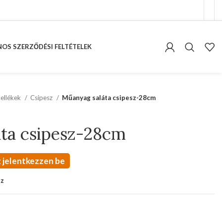
OS SZERZŐDÉSI FELTÉTELEK
kellékek
Csipesz
Műanyag saláta csipesz-28cm
ta csipesz-28cm
 jelentkezzen be
oz