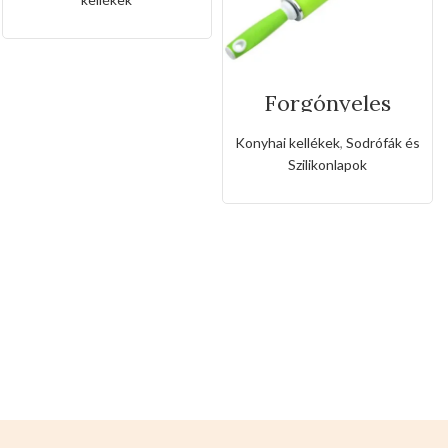
Forgónyeles
galvanizált
szilikon
Konyhai kellékek
,
Sodrófák és
sodrófa(Kis
Szilikonlapok
méret)