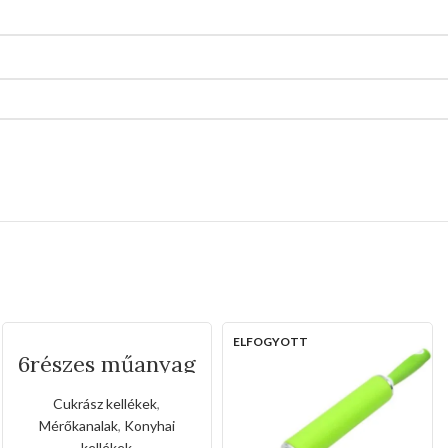
ELFOGYOTT
6részes műanyag
mérőkanál szett
Cukrász kellékek
,
Mérőkanalak
,
Konyhai
kellékek