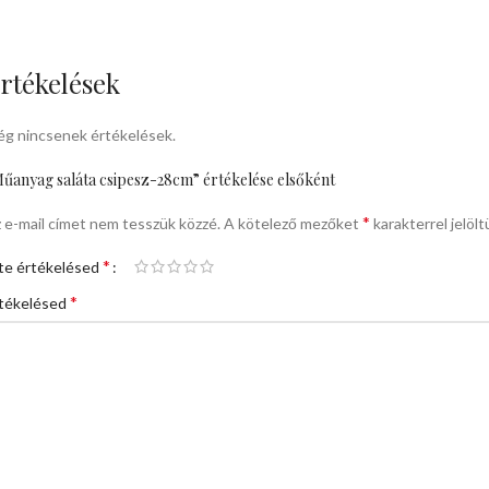
rtékelések
g nincsenek értékelések.
űanyag saláta csipesz-28cm” értékelése elsőként
*
 e-mail címet nem tesszük közzé.
A kötelező mezőket
karakterrel jelölt
*
te értékelésed
*
tékelésed