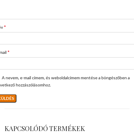
*
év
*
mail
A nevem, e-mail címem, és weboldalcímem mentése a böngészőben a
vetkező hozzászólásomhoz.
KAPCSOLÓDÓ TERMÉKEK