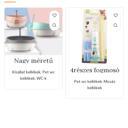
Nagy méretű
homokfröccsenés
4részes fogmosó
elleni kerek
Kisállat kellékek
,
Pet wc
készlet(marha
macska
kellékek
,
WC-k
steak ízű)
alomtálca
Pet wc kellékek
,
Mosás
kellékek