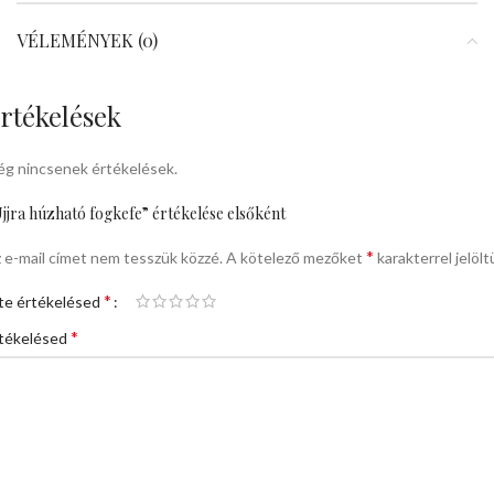
VÉLEMÉNYEK (0)
rtékelések
g nincsenek értékelések.
jjra húzható fogkefe” értékelése elsőként
*
 e-mail címet nem tesszük közzé.
A kötelező mezőket
karakterrel jelölt
*
te értékelésed
*
tékelésed