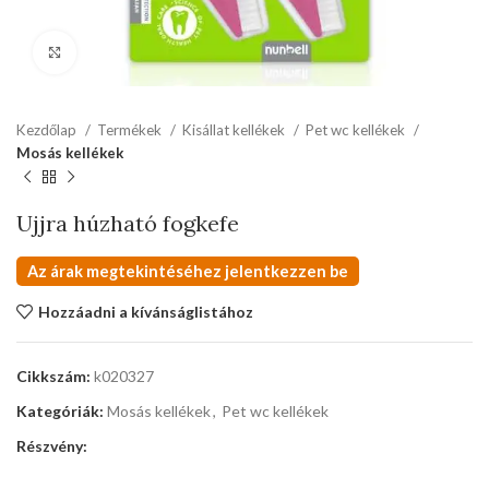
kattints a kinagyításhoz
Kezdőlap
Termékek
Kisállat kellékek
Pet wc kellékek
Mosás kellékek
Ujjra húzható fogkefe
Az árak megtekintéséhez jelentkezzen be
Hozzáadni a kívánságlistához
Cikkszám:
k020327
Kategóriák:
Mosás kellékek
,
Pet wc kellékek
Részvény: