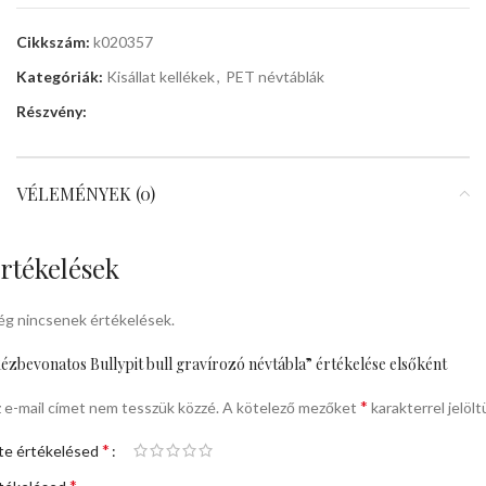
Cikkszám:
k020357
Kategóriák:
Kisállat kellékek
,
PET névtáblák
Részvény:
VÉLEMÉNYEK (0)
rtékelések
g nincsenek értékelések.
ézbevonatos Bullypit bull gravírozó névtábla” értékelése elsőként
*
 e-mail címet nem tesszük közzé.
A kötelező mezőket
karakterrel jelölt
*
te értékelésed
*