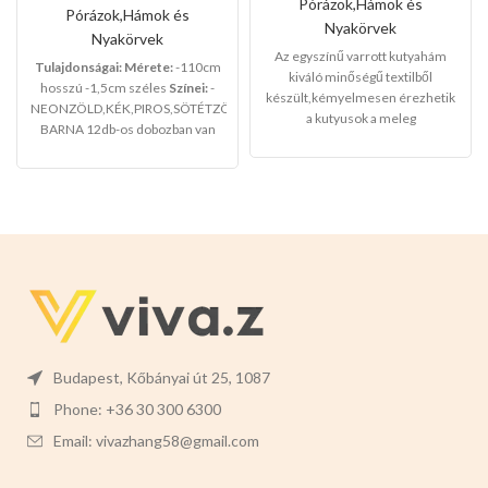
méret)
Pórázok,Hámok és
Pórázok,Hámok és
Nyakörvek
Nyakörvek
Az egyszínű varrott kutyahám
Tulajdonságai:
Mérete:
-110cm
kiváló minőségű textilből
hosszú -1,5cm széles
Színei:
-
készült,kémyelmesen érezhetik
NEONZÖLD,KÉK,PIROS,SÖTÉTZÖLD,VILÁGOS
a kutyusok a meleg
BARNA 12db-os dobozban van
hámban,sétáltatásnál a
csomagolva.
kedvencei lesz a
legkáprázatosabb az utcán.Télen
megvéd a lehülés ellen.Nagyon
rugalmas,nyáron szellőző hatása
van a forróság ellen.Ez a termék
tökéletes a házikedvencek
számára.
Javasolt testtömeg:3-
5kg
Színei:
-VILÁGOSBARNA -
SÖTÉTBARNA -VILÁGOS KÉK -
SÖTÉT KÉK -PIROS -RÓZSASZÍN
Válasszon nyugodtan a termék
Budapest, Kőbányai út 25, 1087
magas minőségét!
Phone: +36 30 300 6300
Email: vivazhang58@gmail.com