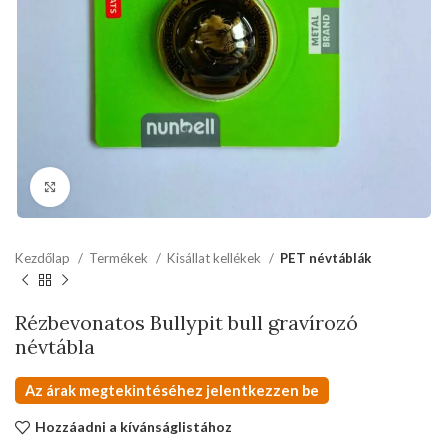
kattints a kinagyításhoz
Kezdőlap
Termékek
Kisállat kellékek
PET névtáblák
Rézbevonatos Bullypit bull gravírozó
névtábla
Az árak megtekintéséhez jelentkezzen be
Hozzáadni a kívánságlistához