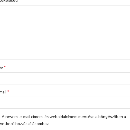
tékelésed
*
év
*
mail
A nevem, e-mail címem, és weboldalcímem mentése a böngészőben a
vetkező hozzászólásomhoz.