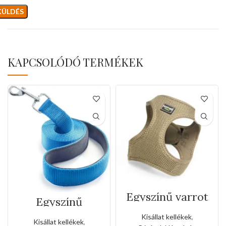
KAPCSOLÓDÓ TERMÉKEK
Egyszínű varrot
Egyszínű
kutyahám(Kis
neoprén
méret)
Kisállat kellékek
,
kézipóráz (Kis
Kisállat kellékek
,