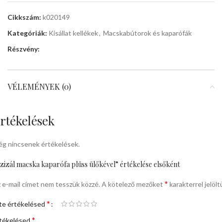
Cikkszám:
k020149
Kategóriák:
Kisállat kellékek
,
Macskabútorok és kaparófák
Részvény:
VÉLEMÉNYEK (0)
rtékelések
g nincsenek értékelések.
zizál macska kaparófa plüss ülőkével” értékelése elsőként
*
 e-mail címet nem tesszük közzé.
A kötelező mezőket
karakterrel jelölt
*
te értékelésed
*
tékelésed