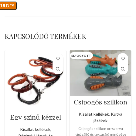
KAPCSOLÓDÓ TERMÉKEK
ELFOGYOTT
Csipogós szilikon
orrszarvú
Kisállat kellékek
,
Kutya
Egy színű kézzel
játékok
varrott bőr póráz
és nyakörv
Csipogós szilikon orrszarvú
Kisállat kellékek
,
szett(Kis méret)
rágásálló és textúrájú minősége
Pórázok,Hámok és