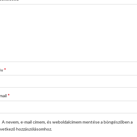
*
év
*
mail
A nevem, e-mail címem, és weboldalcímem mentése a böngészőben a
vetkező hozzászólásomhoz.