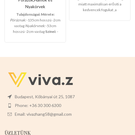
miatt maximálisan erősíti a
Nyakörvek
kedvencek fogukat ,a
Tulajdonságai:
Mérete:
domborított részének
Póráznak:
-135cm hosszú -2cm
köszönhetően a kedvencek
vastag
Nyakörvnek:
-53cm
masszaázsban érezhetik
hosszú -2cm vastag
Színei:
-
szájukon át ,kedvező alacsony
BARNA
-NARANCS
-FEKETE
nagyker árakon imádják a
terméket.
Mérete.
-6cm x 6cm x
16cm
Színei:
-
NARANCS
-KÉK -
SZÜRKE
12db-osak a csomaglás
Válasszon ön nyugodtan a
termék magas minőségét!
Budapest, Kőbányai út 25, 1087
Phone: +36 30 300 6300
Email: vivazhang58@gmail.com
ÜZLETÜNK