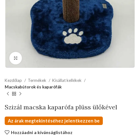
kattints a kinagyításhoz
Kezdőlap
Termékek
Kisállat kellékek
Macskabútorok és kaparófák
Szizál macska kaparófa plüss ülőkével
Az árak megtekintéséhez jelentkezzen be
Hozzáadni a kívánságlistához