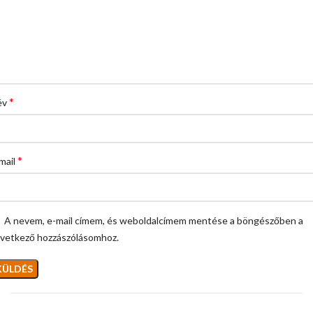
*
év
*
mail
A nevem, e-mail címem, és weboldalcímem mentése a böngészőben a
vetkező hozzászólásomhoz.