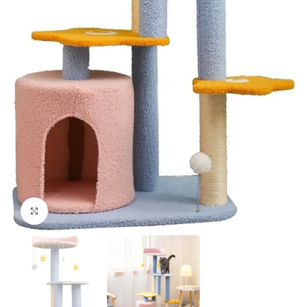
kattints a kinagyításhoz