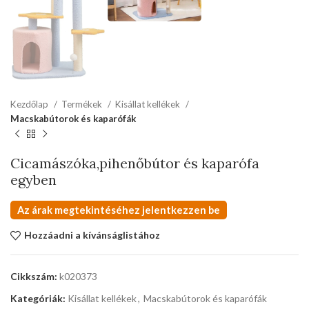
Kezdőlap
Termékek
Kisállat kellékek
Macskabútorok és kaparófák
Cicamászóka,pihenőbútor és kaparófa
egyben
Az árak megtekintéséhez jelentkezzen be
Hozzáadni a kívánságlistához
Cikkszám:
k020373
Kategóriák:
Kisállat kellékek
,
Macskabútorok és kaparófák