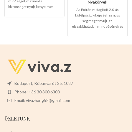
minőséget,maximális
Nyakörvek
biztonságot nyújt,kényelmes
Az Extrán vastagított 2.0-ás
gumi fogantyúkat adtunk a gazdik
kötélpóráz kiképzéshez nagy
számára,rozsdamentes fém
segítséget nyújt ,az
csattal kötve.Könnyen
elszakíthatatlan minőségének és
használható,keddvező nagyker
kényelmes fogantyújának
árakat biztosítunk a vevők
köszönhetően a kedvencek
számára.
biztonságban érezhetik
Mérete:
magukat,a gazdik pedig
megnyugodhatnak mindenhol.
-130-140cm hosszu(nagy a
Mérete:
-120cm hosszu -2.5cm
rugalmassága)
vastag
Színei:
-
PIROS
-LILA -
RÓZSASZÍN
6 db-osak a
-1,3cm vastag
csomagjai
Jöjjenek,tegyenek be
Színei:
a kosarukba,nem sok maradt a
Budapest, Kőbányai út 25, 1087
-PIROS
-KÉK
-NEONZÖLD
-
termékből,hamarosan el lesz
FEKETE
Phone: +36 30 300 6300
fogyva!
12db-os a csomaglása ,hetente
Email: vivazhang58@gmail.com
jönnek fel ezekért,elég gyorsan
fogynak ezek.
Válasszon ön nyugodtan a
ÜZLETÜNK
termék magas minőségét!