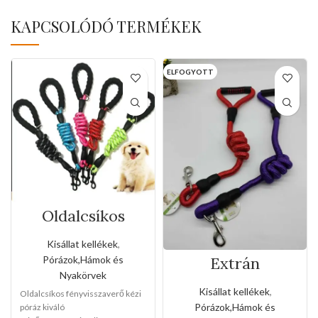
KAPCSOLÓDÓ TERMÉKEK
ELFOGYOTT
Oldalcsíkos
fényvisszaverő
kézi póráz(Nagy
Kisállat kellékek
,
méret)
Pórázok,Hámok és
Extrán
vastagított 2.0-ás
Nyakörvek
kötélpóráz
Kisállat kellékek
,
Oldalcsíkos fényvisszaverő kézi
Pórázok,Hámok és
póráz kiváló