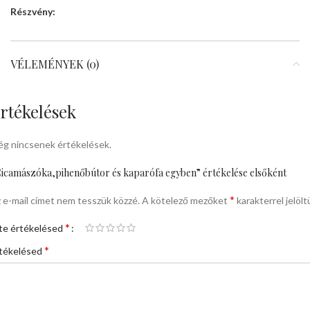
Részvény:
VÉLEMÉNYEK (0)
rtékelések
g nincsenek értékelések.
icamászóka,pihenőbútor és kaparófa egyben” értékelése elsőként
*
 e-mail címet nem tesszük közzé.
A kötelező mezőket
karakterrel jelölt
*
te értékelésed
*
tékelésed