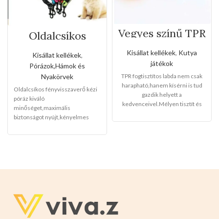
Vegyes színű TPR
Oldalcsíkos
fogtisztítos labda
fényvisszaverő
kézi póráz(Nagy
Kisállat kellékek
,
Kutya
Kisállat kellékek
,
méret)
játékok
Pórázok,Hámok és
Nyakörvek
TPR fogtisztítos labda nem csak
harapható,hanem kísérni is tud
Oldalcsíkos fényvisszaverő kézi
gazdik helyett a
póráz kiváló
kedvenceivel.Mélyen tisztít és
minőséget,maximális
maszírozza a fogazatot.Magas a
biztonságot nyújt,kényelmes
rugalmassága.
Mérete: 8cm
Ez
gumi fogantyúkat adtunk a gazdik
egy igazi kutyabarát,válasszon
számára,rozsdamentes fém
nyugodtan!
csattal kötve.Könnyen
használható,keddvező nagyker
árakat biztosítunk a vevők
számára.
Mérete:
-130-140cm hosszu(nagy a
rugalmassága)