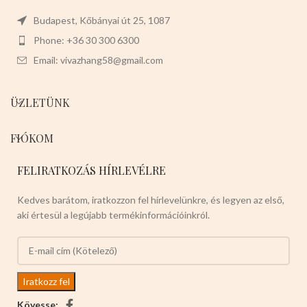
-1,3cm vastag
Budapest, Kőbányai út 25, 1087
Színei:
Phone: +36 30 300 6300
-PIROS
-KÉK
-NEONZÖLD
-
FEKETE
Email: vivazhang58@gmail.com
12db-os a csomaglása ,hetente
jönnek fel ezekért,elég gyorsan
fogynak ezek.
ÜZLETÜNK
Válasszon ön nyugodtan a
termék magas minőségét!
FIÓKOM
FELIRATKOZÁS HÍRLEVÉLRE
Kedves barátom, iratkozzon fel hírlevelünkre, és legyen az első,
aki értesül a legújabb termékinformációinkról.
Kövesse: