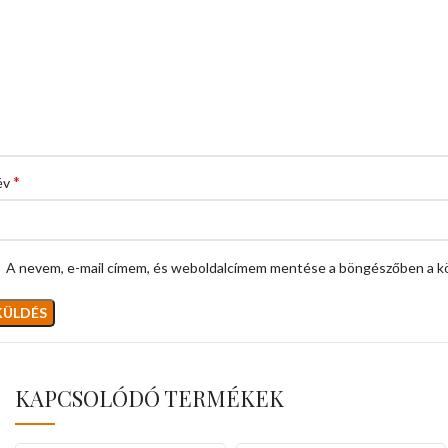
*
év
A nevem, e-mail címem, és weboldalcímem mentése a böngészőben a k
KAPCSOLÓDÓ TERMÉKEK