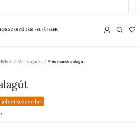
OS SZERZŐDÉSI FELTÉTELEK
kellékek
Macska játék
Y-os macska alagút
alagút
 jelentkezzen be
oz