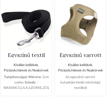
Egyszínű textil
Egyszínű varrott
kézipóráz(Közepe
kutyahám(Közepe
s méret)
s méret)
Kisállat kellékek
,
Kisállat kellékek
,
Pórázok,Hámok és Nyakörvek
Pórázok,Hámok és Nyakörvek
Tulajdonságai:
Mérete:
2cm
Az egyszínű varrott
széles
Színek:
-
kutyahám kiváló minőségű
NARANCS,LILA,SZÜRKE,ZÖLD,RÓZSASZÍN,FEKETE,PIROS
textilből
12db-os a csomaglása.
készült,kémyelmesen
érezhetik a kutyusok a meleg
hámban,sétáltatásnál a
kedvencei lesz a