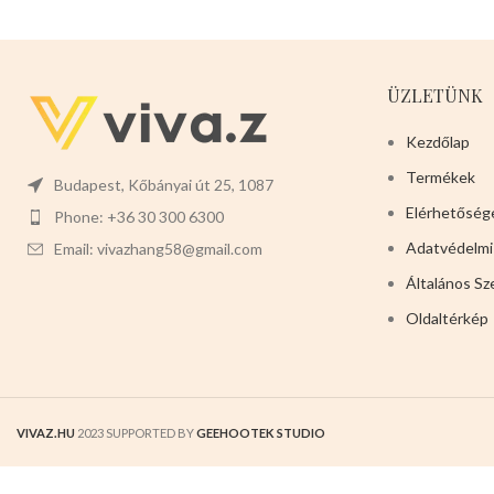
a szorongás és az unalom
legkáprázatosabb az
enyhítésében segíthetnek,
utcán.Télen megvéd a
hanem a fogak tisztításában
lehülés ellen.Nagyon
is.
Mérete:18cm x 18cm
rugalmas,nyáron szellőző
ÜZLETÜNK
x5cm
Színei:
kék
sárga
zöld
hatása van a forróság ellen.Ez
Csomaglása 6db-osak.
a termék tökéletes a
Kezdőlap
házikedvencek számára.
Termékek
Budapest, Kőbányai út 25, 1087
Javasolt testtömeg:3-5kg
Elérhetőség
Színei:
-VILÁGOSBARNA -
Phone: +36 30 300 6300
SÖTÉTBARNA -VILÁGOS
Adatvédelmi
Email: vivazhang58@gmail.com
KÉK -SÖTÉT KÉK -PIROS -
Általános Sz
RÓZSASZÍN Válasszon
nyugodtan a termék magas
Oldaltérkép
minőségét!
VIVAZ.HU
2023 SUPPORTED BY
GEEHOOTEK STUDIO