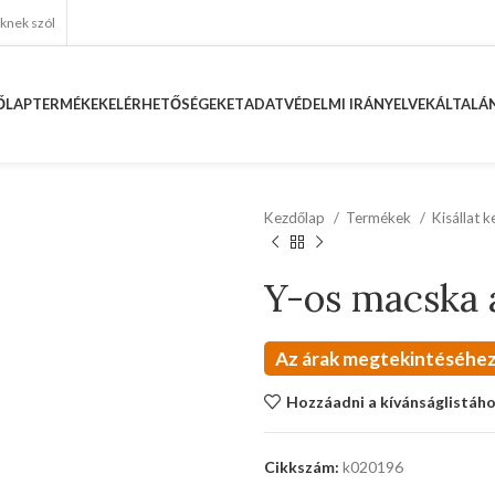
eknek szól
ŐLAP
TERMÉKEK
ELÉRHETŐSÉGEKET
ADATVÉDELMI IRÁNYELVEK
ÁLTALÁN
Kezdőlap
Termékek
Kisállat 
Y-os macska 
Az árak megtekintéséhez
Hozzáadni a kívánságlistáh
Cikkszám:
k020196