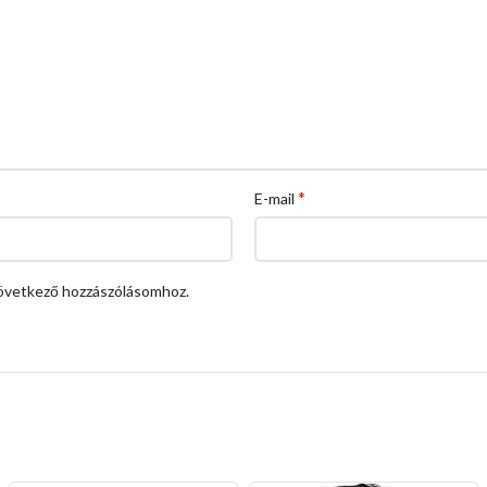
*
E-mail
övetkező hozzászólásomhoz.