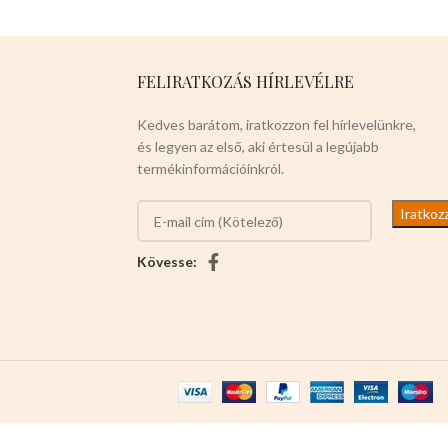
legkáprázatosabb az
utcán.Télen megvéd a
lehülés ellen.Nagyon
FELIRATKOZÁS HÍRLEVÉLRE
rugalmas,nyáron szellőző
hatása van a forróság ellen.Ez
Kedves barátom, iratkozzon fel hírlevelünkre,
a termék tökéletes a
és legyen az első, aki értesül a legújabb
házikedvencek számára.
termékinformációinkról.
Javasolt testtömeg:4-7kg
Színei:
-VILÁGOSBARNA -
SÖTÉTBARNA -VILÁGOS
KÉK -SÖTÉT KÉK -PIROS -
RÓZSASZÍN Válasszon
Kövesse:
nyugodtan a termék magas
minőségét!