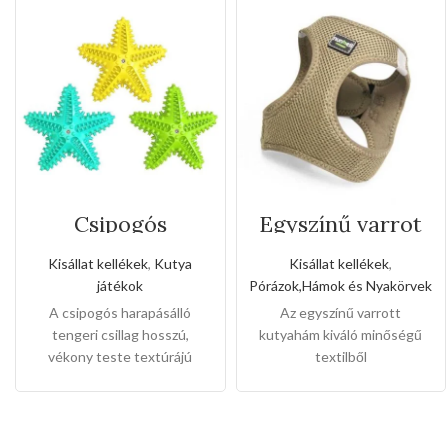
Csipogós
Egyszínű varrot
harapásálló
kutyahám(Kis
tengeri csillag
méret)
Kisállat kellékek
,
Kutya
Kisállat kellékek
,
(Fogkefe és játék
játékok
Pórázok,Hámok és Nyakörvek
egyben)
A csipogós
harapásálló
Az egyszínű varrott
tengeri csillag hosszú,
kutyahám kiváló minőségű
vékony teste textúrájú
textilből
buborékos gumiból készült,
készült,kémyelmesen
így tökéletes a kutyája
érezhetik a kutyusok a meleg
következő játékmenetéhez.
hámban,sétáltatásnál a
A kutyarágójátékok nemcsak
kedvencei lesz a