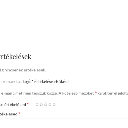
rtékelések
g nincsenek értékelések.
-os macska alagút” értékelése elsőként
*
 e-mail címet nem tesszük közzé.
A kötelező mezőket
karakterrel jelölt
*
te értékelésed
*
tékelésed