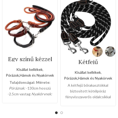
Egy színű kézzel
Kétfejű
varrott bőr póráz
bőrakasztókkal
és nyakörv
Kisállat kellékek
,
biztosított
szett(Közepes
Kisállat kellékek
,
kötélpóráz
Pórázok,Hámok és Nyakörvek
méret)
Pórázok,Hámok és Nyakörvek
fényvisszaverős
Tulajdonságai:
Mérete:
oldalcsíkkal(Nagy
A kétfejű bőrakasztókkal
Póráznak:
-130cm hosszú
méret)
biztosított kötélpóráz
-2.5cm vastag
Nyakörvnek:
fényvisszaverős oldalcsíkkal
-65cm hosszú -2,5cm vastag
egyik legszebb és legjobb
Színei:
-BARNA
-NARANCS
-
minőségű termékünk,a gazdik
FEKETE
már egy kézzel tudják vezetni