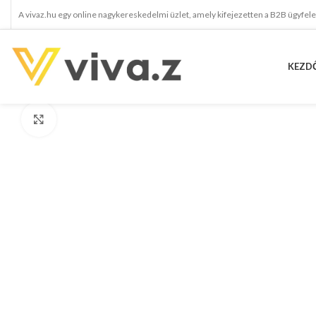
A vivaz.hu egy online nagykereskedelmi üzlet, amely kifejezetten a B2B ügyfel
KEZD
kattints a kinagyításhoz