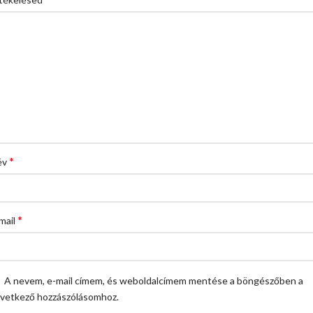
*
év
*
mail
A nevem, e-mail címem, és weboldalcímem mentése a böngészőben a
vetkező hozzászólásomhoz.