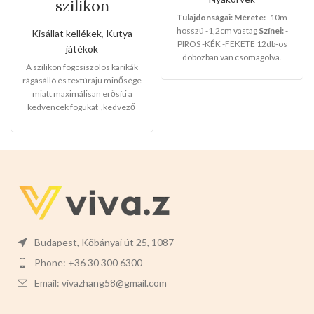
szilikon
fogcsiszolos
Tulajdonságai:
Mérete:
-10m
karikák
hosszú -1,2cm vastag
Színei:
-
Kisállat kellékek
,
Kutya
PIROS -KÉK -FEKETE 12db-os
játékok
dobozban van csomagolva.
A szilikon fogcsiszolos karikák
rágásálló és textúrájú minősége
miatt maximálisan erősíti a
kedvencek fogukat ,kedvező
nagyker árakon minden vevőink
tele rakott autókkal megy haza.
Mérete:
-12cm x 2,5cm
Színei:
-
NARANCS
-KÉK
-ZÖLD
-
Csomagjai 12db-osak
Válasszon
ön nyugodtan a termék magas
minőségét!
Budapest, Kőbányai út 25, 1087
Phone: +36 30 300 6300
Email: vivazhang58@gmail.com