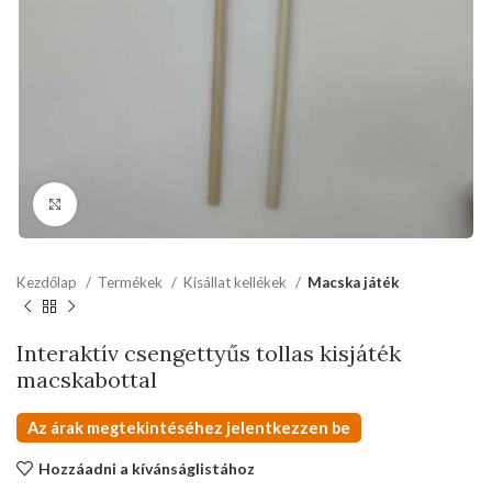
kattints a kinagyításhoz
Kezdőlap
Termékek
Kisállat kellékek
Macska játék
Interaktív csengettyűs tollas kisjáték
macskabottal
Az árak megtekintéséhez jelentkezzen be
Hozzáadni a kívánságlistához