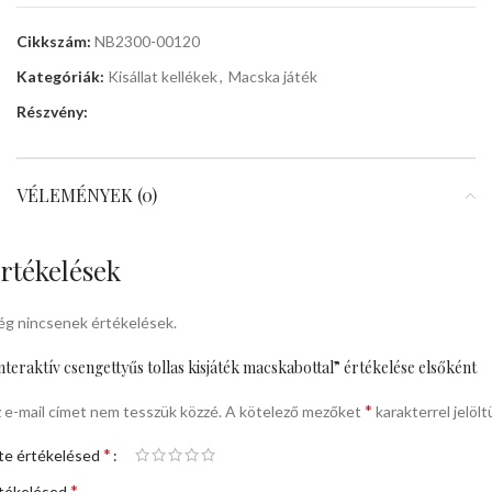
Cikkszám:
NB2300-00120
Kategóriák:
Kisállat kellékek
,
Macska játék
Részvény:
VÉLEMÉNYEK (0)
rtékelések
g nincsenek értékelések.
nteraktív csengettyűs tollas kisjáték macskabottal” értékelése elsőként
*
 e-mail címet nem tesszük közzé.
A kötelező mezőket
karakterrel jelölt
*
te értékelésed
*
tékelésed