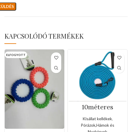
KAPCSOLÓDÓ TERMÉKEK
ELFOGYOTT
10méteres
szalagos
kézipóráz
Kisállat kellékek
,
Pórázok,Hámok és
Nyakörvek