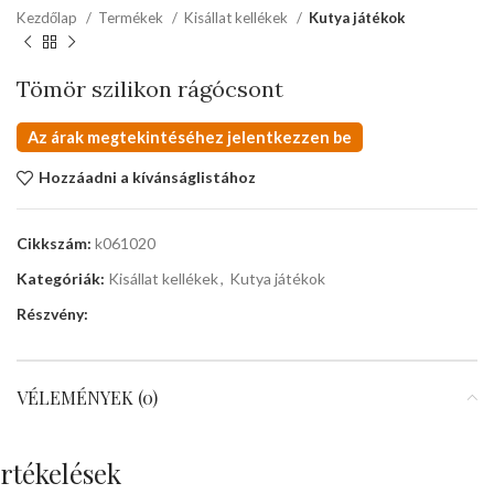
Kezdőlap
Termékek
Kisállat kellékek
Kutya játékok
Tömör szilikon rágócsont
Az árak megtekintéséhez jelentkezzen be
Hozzáadni a kívánságlistához
Cikkszám:
k061020
Kategóriák:
Kisállat kellékek
,
Kutya játékok
Részvény:
VÉLEMÉNYEK (0)
rtékelések