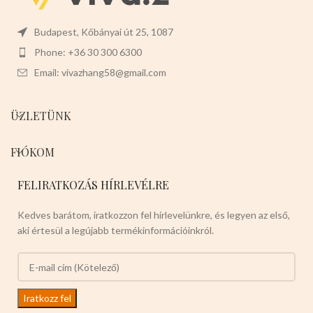
x110cm hosszú -1,6cm vastag
Színei:
-
PIROS
-KÉK
-FEKETE
Válasszon a termék magas
Budapest, Kőbányai út 25, 1087
minőségét!
Phone: +36 30 300 6300
Email: vivazhang58@gmail.com
ÜZLETÜNK
FIÓKOM
FELIRATKOZÁS HÍRLEVÉLRE
Kedves barátom, iratkozzon fel hírlevelünkre, és legyen az első,
aki értesül a legújabb termékinformációinkról.