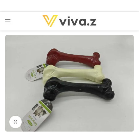
kattints a kinagyításhoz