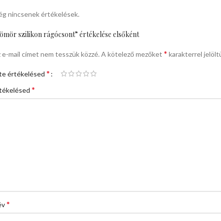
g nincsenek értékelések.
ömör szilikon rágócsont” értékelése elsőként
*
 e-mail címet nem tesszük közzé.
A kötelező mezőket
karakterrel jelölt
*
te értékelésed
*
tékelésed
*
év