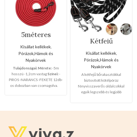
5méteres
szalagos
Kétfejű
kézipóráz
bőrakasztókkal
Kisállat kellékek
,
biztosított
Kisállat kellékek
,
Pórázok,Hámok és
kötélpóráz
Pórázok,Hámok és
Nyakörvek
fényvisszaverős
Nyakörvek
oldalcsíkkal(Nagy
Tulajdonságai:
Mérete:
-5m
méret)
hosszú -1,2cm vastag
Színei:
-
A kétfejű bőrakasztókkal
PIROS -NARANCS -FEKETE 12db-
biztosított kötélpóráz
os dobozban van csomagolva.
fényvisszaverős oldalcsíkkal
egyik legszebb és legjobb
minőségű termékünk,a gazdik
már egy kézzel tudják vezetni a
kedvenceiket,másik kezük pedig
szabadon csinálhat
mást.Maximálisan bírja a kutyák
rángatását és könnyen
használhatók.
Mérete :
-2db