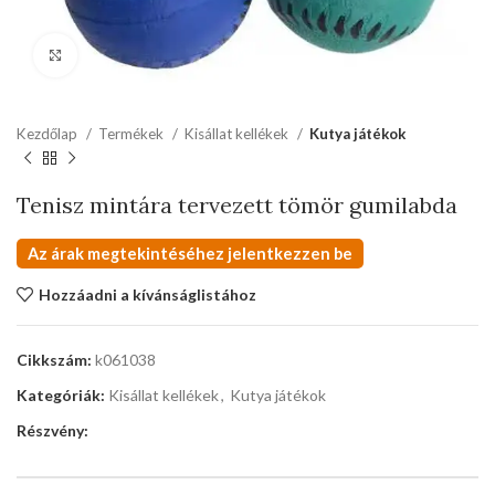
kattints a kinagyításhoz
Kezdőlap
Termékek
Kisállat kellékek
Kutya játékok
Tenisz mintára tervezett tömör gumilabda
Az árak megtekintéséhez jelentkezzen be
Hozzáadni a kívánságlistához
Cikkszám:
k061038
Kategóriák:
Kisállat kellékek
,
Kutya játékok
Részvény: