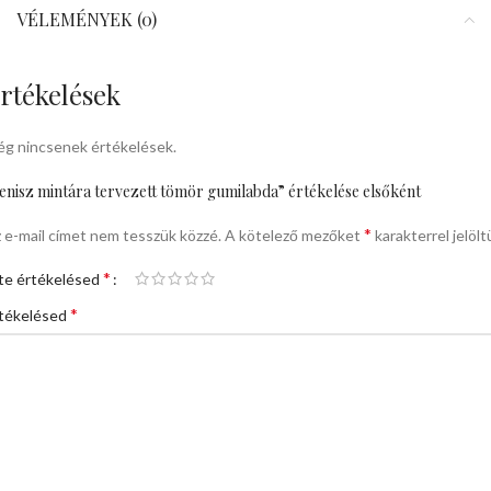
VÉLEMÉNYEK (0)
rtékelések
g nincsenek értékelések.
enisz mintára tervezett tömör gumilabda” értékelése elsőként
*
 e-mail címet nem tesszük közzé.
A kötelező mezőket
karakterrel jelölt
*
te értékelésed
*
tékelésed