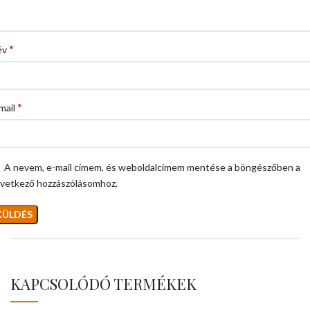
*
év
*
mail
A nevem, e-mail címem, és weboldalcímem mentése a böngészőben a
vetkező hozzászólásomhoz.
KAPCSOLÓDÓ TERMÉKEK