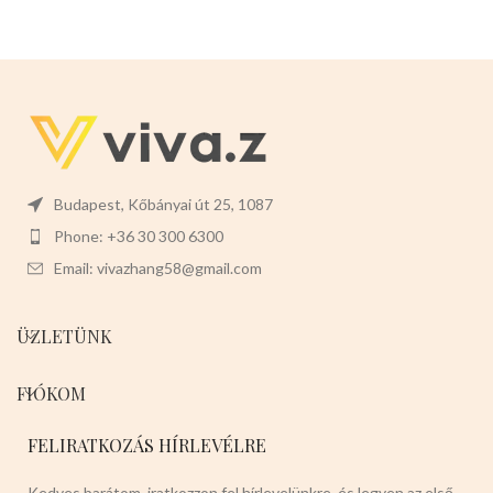
Budapest, Kőbányai út 25, 1087
Phone: +36 30 300 6300
Email: vivazhang58@gmail.com
ÜZLETÜNK
FIÓKOM
FELIRATKOZÁS HÍRLEVÉLRE
Kedves barátom, iratkozzon fel hírlevelünkre, és legyen az első,