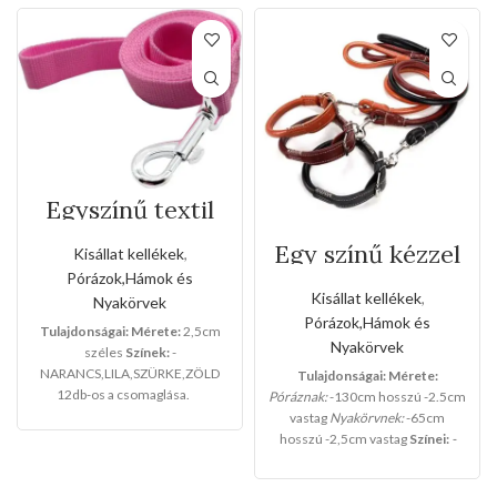
Egyszínű textil
kézipóráz(Nagy
méret)
Egy színű kézzel
Kisállat kellékek
,
varrott bőr póráz
Pórázok,Hámok és
és nyakörv
Kisállat kellékek
,
Nyakörvek
szett(Közepes
Pórázok,Hámok és
méret)
Tulajdonságai:
Mérete:
2,5cm
Nyakörvek
széles
Színek:
-
NARANCS,LILA,SZÜRKE,ZÖLD
Tulajdonságai:
Mérete:
12db-os a csomaglása.
Póráznak:
-130cm hosszú -2.5cm
vastag
Nyakörvnek:
-65cm
hosszú -2,5cm vastag
Színei:
-
BARNA
-NARANCS
-FEKETE