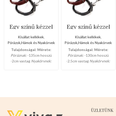
Egy színű kézzel
Egy színű kézzel
varrott bőr póráz
varrott bőr póráz
és nyakörv
és nyakörv
Kisállat kellékek
,
Kisállat kellékek
,
szett(Kis méret)
szett(Közepes
Pórázok,Hámok és Nyakörvek
Pórázok,Hámok és Nyakörvek
méret)
Tulajdonságai:
Mérete:
Tulajdonságai:
Mérete:
Póráznak:
-135cm hosszú
Póráznak:
-130cm hosszú
-2cm vastag
Nyakörvnek:
-2.5cm vastag
Nyakörvnek:
-53cm hosszú -2cm vastag
-65cm hosszú -2,5cm vastag
Színei:
-BARNA
-NARANCS
-
Színei:
-BARNA
-NARANCS
-
FEKETE
FEKETE
ÜZLETÜNK