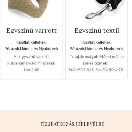
Egyszínű varrott
Egyszínű textil
kutyahám(Nagy
kézipóráz(Közepe
méret)
s méret)
Kisállat kellékek
,
Kisállat kellékek
,
Pórázok,Hámok és Nyakörvek
Pórázok,Hámok és Nyakörvek
Az egyszínű varrott
Tulajdonságai:
Mérete:
2cm
kutyahám kiváló minőségű
széles
Színek:
-
textilből
NARANCS,LILA,SZÜRKE,ZÖLD,R
készült,kémyelmesen
12db-os a csomaglása.
érezhetik a kutyusok a meleg
hámban,sétáltatásnál a
kedvencei lesz a
legkáprázatosabb az
utcán.Télen megvéd a
lehülés ellen.Nagyon
rugalmas,nyáron szellőző
FELIRATKOZÁS HÍRLEVÉLRE
hatása van a forróság ellen.Ez