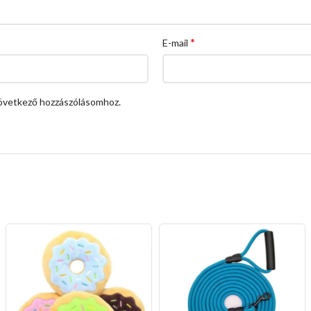
*
E-mail
övetkező hozzászólásomhoz.