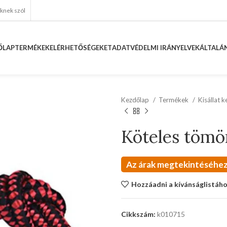
eknek szól
ŐLAP
TERMÉKEK
ELÉRHETŐSÉGEKET
ADATVÉDELMI IRÁNYELVEK
ÁLTALÁN
Kezdőlap
Termékek
Kisállat 
Köteles tömö
Az árak megtekintéséhez
Hozzáadni a kívánságlistáh
Cikkszám:
k010715