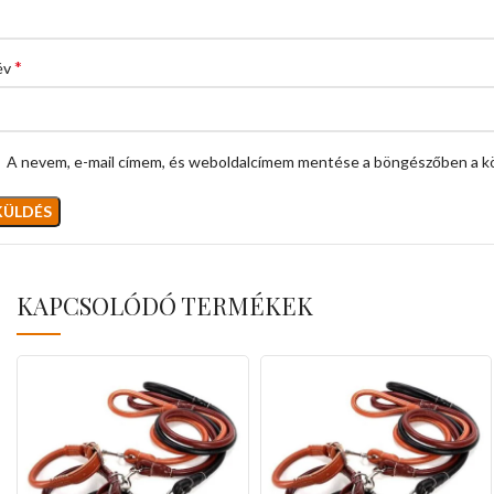
*
év
A nevem, e-mail címem, és weboldalcímem mentése a böngészőben a k
KAPCSOLÓDÓ TERMÉKEK