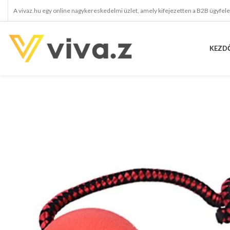
A vivaz.hu egy online nagykereskedelmi üzlet, amely kifejezetten a B2B ügyfel
KEZD