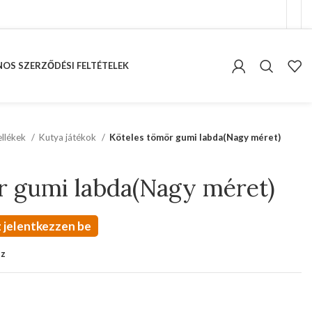
OS SZERZŐDÉSI FELTÉTELEK
kellékek
Kutya játékok
Köteles tömör gumi labda(Nagy méret)
r gumi labda(Nagy méret)
 jelentkezzen be
oz