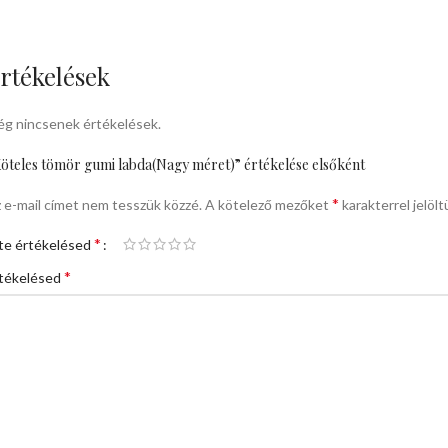
rtékelések
g nincsenek értékelések.
öteles tömör gumi labda(Nagy méret)” értékelése elsőként
*
 e-mail címet nem tesszük közzé.
A kötelező mezőket
karakterrel jelölt
*
te értékelésed
*
tékelésed