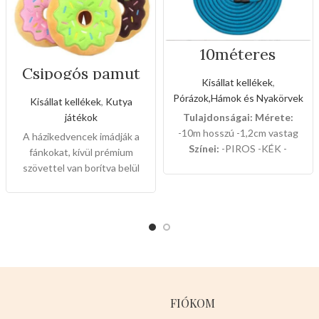
10méteres
szalagos
Csipogós pamut
kézipóráz
fánkok
Kisállat kellékek
,
Pórázok,Hámok és Nyakörvek
Kisállat kellékek
,
Kutya
játékok
Tulajdonságai:
Mérete:
-10m hosszú -1,2cm vastag
A házikedvencek imádják a
Színei:
-PIROS -KÉK -
fánkokat, kívül prémium
FEKETE 12db-os dobozban
szövettel van borítva belül
van csomagolva.
pedig 100%pamut és egy
meglepedésszerű csipogó
gombbal van hozzáadva.
12db-os csomaglásban
4színben vannak:
rózsaszín
kék
FIÓKOM
zöld