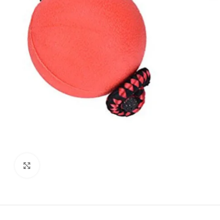
kattints a kinagyításhoz