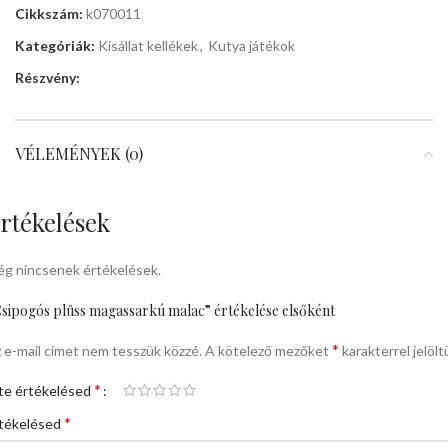
Cikkszám:
k070011
Kategóriák:
Kisállat kellékek
,
Kutya játékok
Részvény:
VÉLEMÉNYEK (0)
rtékelések
g nincsenek értékelések.
sipogós plüss magassarkú malac” értékelése elsőként
*
 e-mail címet nem tesszük közzé.
A kötelező mezőket
karakterrel jelölt
*
te értékelésed
*
tékelésed