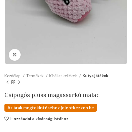
kattints a kinagyításhoz
Kezdőlap
Termékek
Kisállat kellékek
Kutya játékok
Csipogós plüss magassarkú malac
Az árak megtekintéséhez jelentkezzen be
Hozzáadni a kívánságlistához