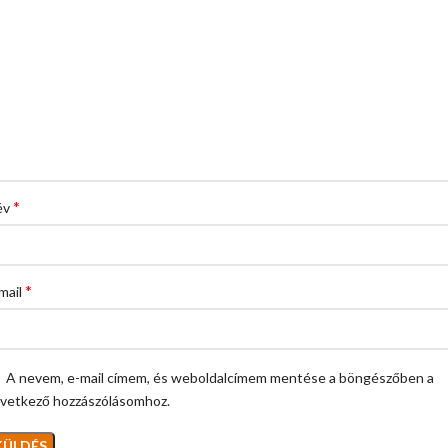
*
év
*
mail
A nevem, e-mail címem, és weboldalcímem mentése a böngészőben a
vetkező hozzászólásomhoz.