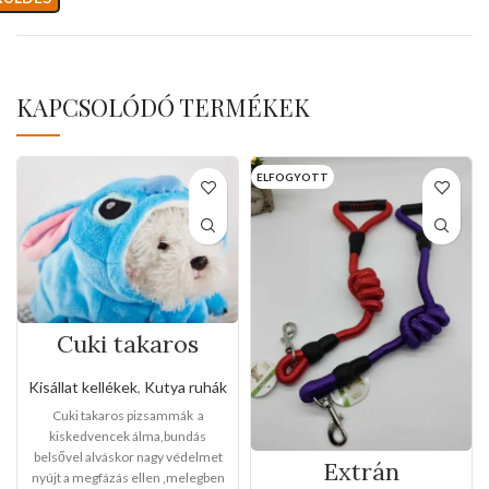
KAPCSOLÓDÓ TERMÉKEK
ELFOGYOTT
Cuki takaros
pizsammák (Több
méretben)
Kisállat kellékek
,
Kutya ruhák
Cuki takaros pizsammák a
kiskedvencek álma,bundás
belsővel alváskor nagy védelmet
Extrán
nyújt a megfázás ellen ,melegben