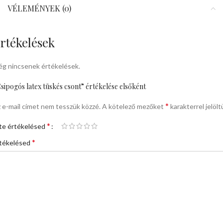
VÉLEMÉNYEK (0)
rtékelések
g nincsenek értékelések.
sipogós latex tüskés csont” értékelése elsőként
*
 e-mail címet nem tesszük közzé.
A kötelező mezőket
karakterrel jelölt
*
te értékelésed
*
tékelésed