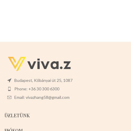
és üldözésre.
Mérete:18cm x
10cm x 5cm
Színei:
piros sárga
zöld kék
Csomaglása 6db-osak
Budapest, Kőbányai út 25, 1087
Phone: +36 30 300 6300
Email: vivazhang58@gmail.com
ÜZLETÜNK
FIÓKOM