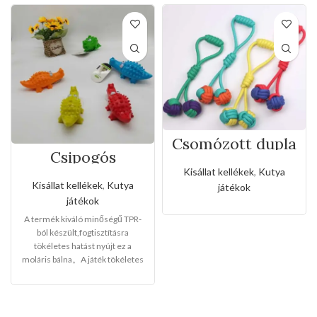
Csomózott dupla
labdás fogókötél
Csipogós
fogtisztítos kroki
Kisállat kellékek
,
Kutya
Kisállat kellékek
,
Kutya
játékok
játékok
A termék kiváló minőségű TPR-
ból készült,fogtisztításra
tökéletes hatást nyújt ez a
moláris bálna。A játék tökéletes
interaktív játék, amely alkalmas
aranyos kutyák és házi
kedvencek számára beltéri és
kültéri edzésre, játékra, rágásra