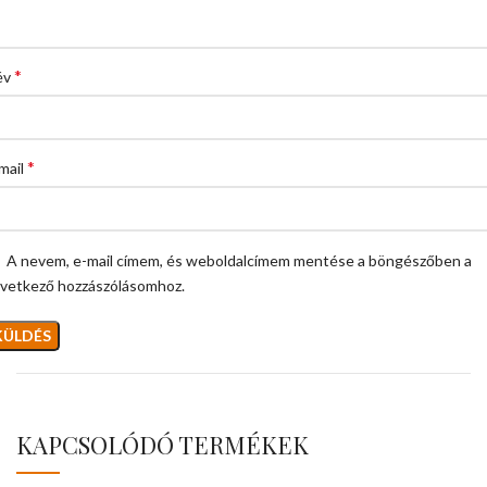
*
év
*
mail
A nevem, e-mail címem, és weboldalcímem mentése a böngészőben a
vetkező hozzászólásomhoz.
KAPCSOLÓDÓ TERMÉKEK