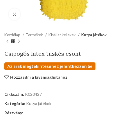
kattints a kinagyításhoz
Kezdőlap
Termékek
Kisállat kellékek
Kutya játékok
Csipogós latex tüskés csont
Az árak megtekintéséhez jelentkezzen be
Hozzáadni a kívánságlistához
Cikkszám:
K020427
Kategória:
Kutya játékok
Részvény: