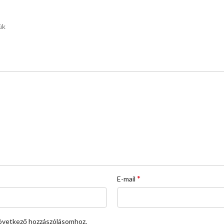
ük
*
E-mail
övetkező hozzászólásomhoz.