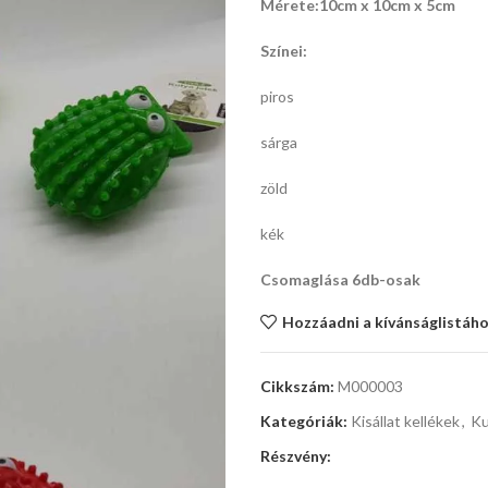
Mérete:10cm x 10cm x 5cm
Színei:
piros
sárga
zöld
kék
Csomaglása 6db-osak
Hozzáadni a kívánságlistáh
Cikkszám:
M000003
Kategóriák:
Kisállat kellékek
,
Ku
Részvény: