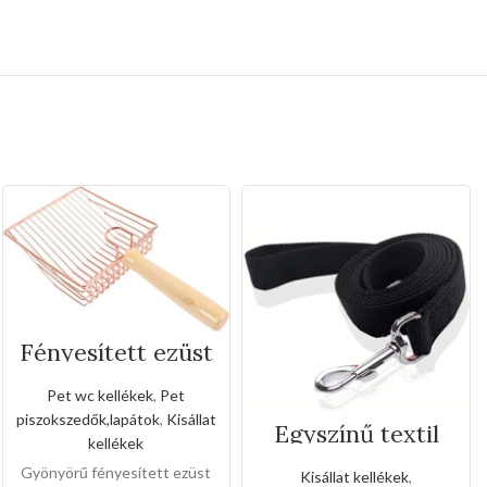
Fényesített ezüst
alomlapát fa
fogantyúval
Pet wc kellékek
,
Pet
piszokszedők,lapátok
,
Kisállat
Egyszínű textil
kellékek
kézipóráz(Közepe
s méret)
Gyönyörű fényesített ezüst
Kisállat kellékek
,