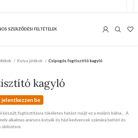
OS SZERZŐDÉSI FELTÉTELEK
kellékek
Kutya játékok
Csipogós fogtisztító kagyló
isztító kagyló
 jelentkezzen be
készült,fogtisztításra tökéletes hatást nyújt ez a moláris bálna。A
 amely alkalmas aranyos kutyák és házi kedvencek számára beltéri és
s üldözésre.