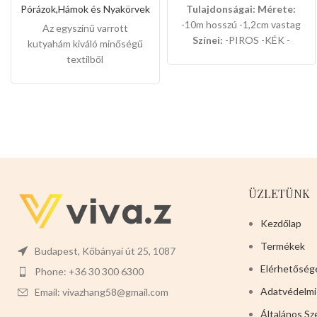
Pórázok,Hámok és Nyakörvek
Tulajdonságai:
Mérete:
-10m hosszú -1,2cm vastag
Az egyszínű varrott
Színei:
-PIROS -KÉK -
kutyahám kiváló minőségű
FEKETE 12db-os dobozban
textilből
van csomagolva.
készült,kémyelmesen
érezhetik a kutyusok a meleg
hámban,sétáltatásnál a
kedvencei lesz a
legkáprázatosabb az
utcán.Télen megvéd a
lehülés ellen.Nagyon
rugalmas,nyáron szellőző
ÜZLETÜNK
hatása van a forróság ellen.Ez
a termék tökéletes a
Kezdőlap
házikedvencek számára.
Termékek
Javasolt testtömeg:3-5kg
Budapest, Kőbányai út 25, 1087
Színei:
-VILÁGOSBARNA -
Elérhetőség
Phone: +36 30 300 6300
SÖTÉTBARNA -VILÁGOS
Adatvédelmi
Email: vivazhang58@gmail.com
KÉK -SÖTÉT KÉK -PIROS -
RÓZSASZÍN Válasszon
Általános Sz