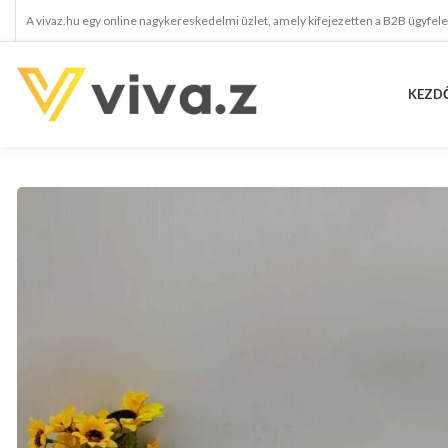
A vivaz.hu egy online nagykereskedelmi üzlet, amely kifejezetten a B2B ügyfel
KEZD