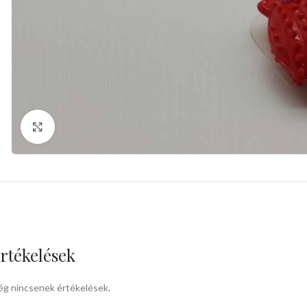
kattints a kinagyításhoz
rtékelések
g nincsenek értékelések.