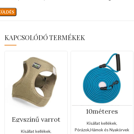
KAPCSOLÓDÓ TERMÉKEK
10méteres
szalagos
Egyszínű varrot
kézipóráz
kutyahám(Kis
Kisállat kellékek
,
méret)
Pórázok,Hámok és Nyakörvek
Kisállat kellékek
,