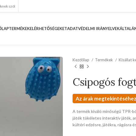
eknek szól
ŐLAP
TERMÉKEK
ELÉRHETŐSÉGEKET
ADATVÉDELMI IRÁNYELVEK
ÁLTALÁN
Kezdőlap
Termékek
Kisállat 
Csipogós fogt
Az árak megtekintéséhez
A termék kiváló minőségű TPR-ból 
játék tökéletes interaktív játék,
kültéri edzésre, játékra, rágásra é