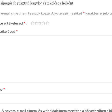
sipogós fogtisztító kagyló” értékelése elsőként
*
 e-mail címet nem tesszük közzé.
A kötelező mezőket
karakterrel jelölt
*
te értékelésed
*
tékelésed
*
év
A nevem, e-mail címem, és weboldalcímem mentése a böngészőben a k