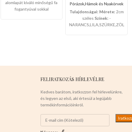
alomlapát kiváló minőségű fa
Pórázok,Hámok és Nyakörvek
fogantyúval sokkal
Tulajdonságai:
Mérete:
2cm
könnyebben kilehet vele
széles
Színek:
-
tisztítani az alomtálcákat.
NARANCS,LILA,SZÜRKE,ZÖLD,R
Mérete:
Lapát
:14 cm hosszú
12db-os a csomaglása.
,14cm széles ,4cm mély
Fogantyú
:13cm hosszú,2,5cm
vastag 12db-os a csomaglása
Válasszon a termék magas
minőségét!
FELIRATKOZÁS HÍRLEVÉLRE
Kedves barátom, iratkozzon fel hírlevelünkre,
és legyen az első, aki értesül a legújabb
termékinformációinkról.