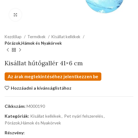
kattints a kinagyításhoz
Kezdőlap
Termékek
Kisállat kellékek
Pórázok,Hámok és Nyakörvek
Kisállat hűtőgallér 41×6 cm
Az árak megtekintéséhez jelentkezzen be
Hozzáadni a kívánságlistához
Cikkszám:
M000190
Kategóriák:
Kisállat kellékek
,
Pet nyári felszerelés
,
Pórázok,Hámok és Nyakörvek
Részvény: