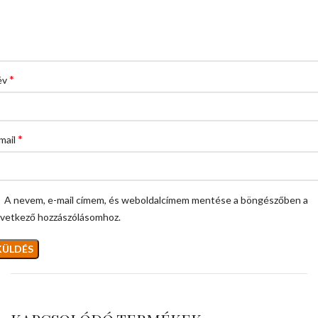
*
év
*
mail
A nevem, e-mail címem, és weboldalcímem mentése a böngészőben a
vetkező hozzászólásomhoz.