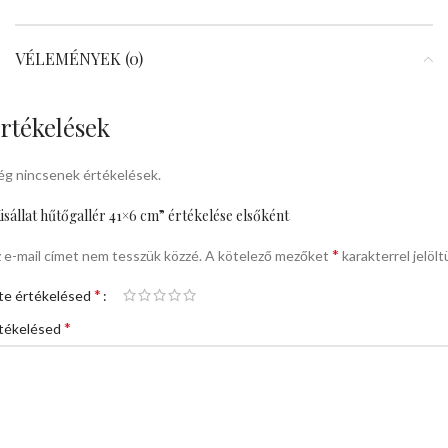
VÉLEMÉNYEK (0)
rtékelések
g nincsenek értékelések.
isállat hűtőgallér 41×6 cm” értékelése elsőként
*
 e-mail címet nem tesszük közzé.
A kötelező mezőket
karakterrel jelölt
*
te értékelésed
*
tékelésed