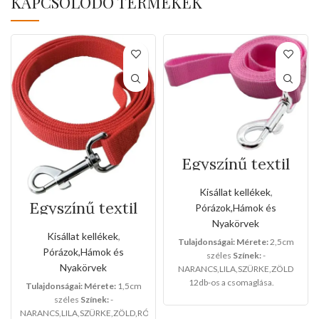
KAPCSOLÓDÓ TERMÉKEK
Egyszínű textil
kézipóráz(Nagy
méret)
Kisállat kellékek
,
Egyszínű textil
Pórázok,Hámok és
kézipóráz(Kis
Nyakörvek
méret)
Kisállat kellékek
,
Tulajdonságai:
Mérete:
2,5cm
Pórázok,Hámok és
széles
Színek:
-
Nyakörvek
NARANCS,LILA,SZÜRKE,ZÖLD
12db-os a csomaglása.
Tulajdonságai:
Mérete:
1,5cm
széles
Színek:
-
NARANCS,LILA,SZÜRKE,ZÖLD,RÓZSASZÍN,PIROS