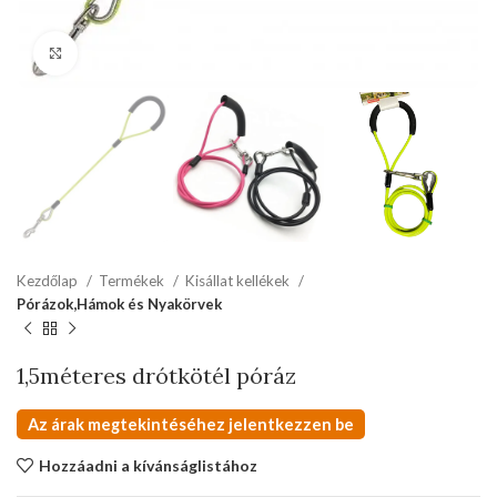
kattints a kinagyításhoz
Kezdőlap
Termékek
Kisállat kellékek
Pórázok,Hámok és Nyakörvek
1,5méteres drótkötél póráz
Az árak megtekintéséhez jelentkezzen be
Hozzáadni a kívánságlistához