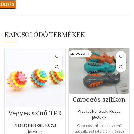
KAPCSOLÓDÓ TERMÉKEK
ELFOGYOTT
Csipogós szilikon
orrszarvú
Kisállat kellékek
,
Kutya
Vegyes színű TPR
fogtisztítos labda
játékok
Kisállat kellékek
,
Kutya
Csipogós szilikon orrszarvú
játékok
rágásálló és textúrájú minősége