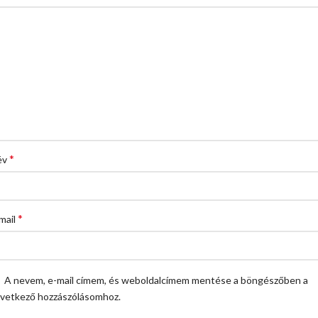
*
év
*
mail
A nevem, e-mail címem, és weboldalcímem mentése a böngészőben a
vetkező hozzászólásomhoz.