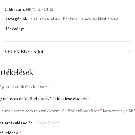
Cikkszám:
NB155020103
Kategóriák:
Kisállat kellékek
,
Pórázok,Hámok és Nyakörvek
Részvény:
VÉLEMÉNYEK (0)
rtékelések
g nincsenek értékelések.
,5méteres drótkötél póráz” értékelése elsőként
*
 e-mail címet nem tesszük közzé.
A kötelező mezőket
karakterrel jelölt
*
te értékelésed
*
tékelésed