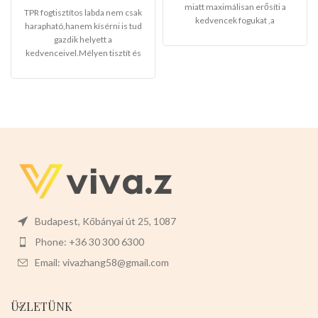
miatt maximálisan erősíti a
TPR fogtisztítos labda nem csak
kedvencek fogukat ,a
harapható,hanem kísérni is tud
domborított részének
gazdik helyett a
köszönhetően a kedvencek
kedvenceivel.Mélyen tisztít és
masszaázsban érezhetik
maszírozza a fogazatot.Magas a
szájukon át ,kedvező alacsony
rugalmassága.
Mérete: 8cm
Ez
nagyker árakon imádják a
egy igazi kutyabarát,válasszon
terméket.
Mérete.
-6cm x 6cm x
nyugodtan!
16cm
Színei:
-
NARANCS
-KÉK -
SZÜRKE
12db-osak a csomaglás
Válasszon ön nyugodtan a
termék magas minőségét!
Budapest, Kőbányai út 25, 1087
Phone: +36 30 300 6300
Email: vivazhang58@gmail.com
ÜZLETÜNK