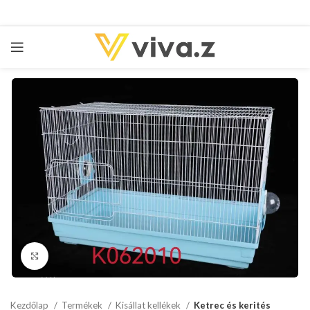
kattints a kinagyításhoz
Kezdőlap
Termékek
Kisállat kellékek
Ketrec és kerités