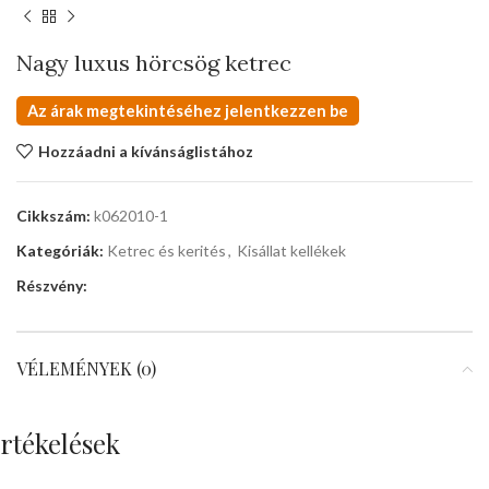
Nagy luxus hörcsög ketrec
Az árak megtekintéséhez jelentkezzen be
Hozzáadni a kívánságlistához
Cikkszám:
k062010-1
Kategóriák:
Ketrec és kerités
,
Kisállat kellékek
Részvény:
VÉLEMÉNYEK (0)
rtékelések