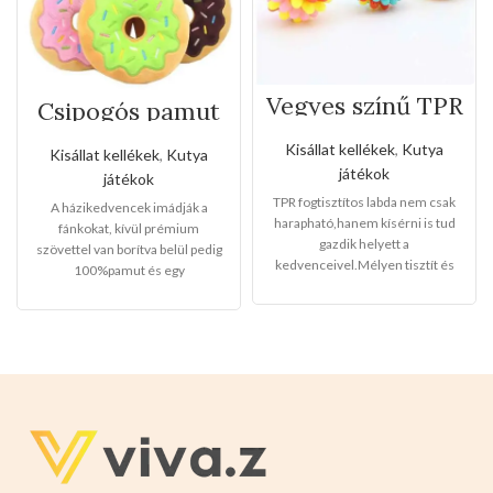
Vegyes színű TPR
Csipogós pamut
fogtisztítos labda
fánkok
Kisállat kellékek
,
Kutya
Kisállat kellékek
,
Kutya
játékok
játékok
TPR fogtisztítos labda nem csak
A házikedvencek imádják a
harapható,hanem kísérni is tud
fánkokat, kívül prémium
gazdik helyett a
szövettel van borítva belül pedig
kedvenceivel.Mélyen tisztít és
100%pamut és egy
maszírozza a fogazatot.Magas a
meglepedésszerű csipogó
rugalmassága.
Mérete: 8cm
Ez
gombbal van hozzáadva.
12db-os
egy igazi kutyabarát,válasszon
csomaglásban 4színben vannak:
nyugodtan!
rózsaszín
kék
zöld
csokisszín
Méretük:13cm-esek
Válassza ön