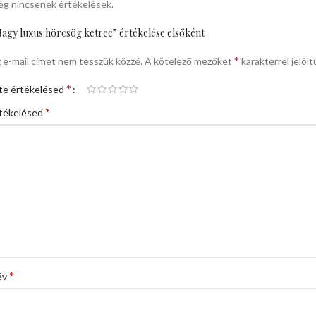
g nincsenek értékelések.
agy luxus hörcsög ketrec” értékelése elsőként
*
 e-mail címet nem tesszük közzé.
A kötelező mezőket
karakterrel jelölt
*
te értékelésed
*
tékelésed
*
év