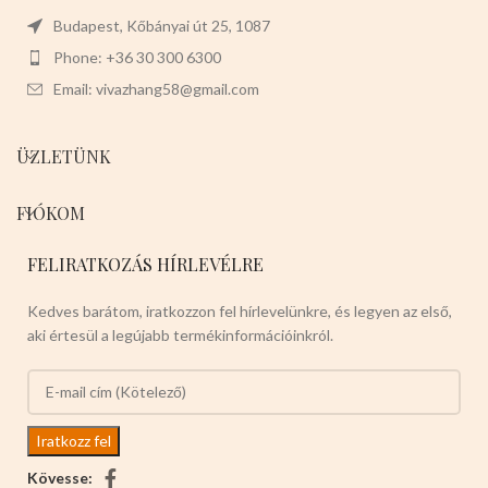
is a csipogós pamut fánkokból!
Budapest, Kőbányai út 25, 1087
Phone: +36 30 300 6300
Email: vivazhang58@gmail.com
ÜZLETÜNK
FIÓKOM
FELIRATKOZÁS HÍRLEVÉLRE
Kedves barátom, iratkozzon fel hírlevelünkre, és legyen az első,
aki értesül a legújabb termékinformációinkról.
Kövesse: