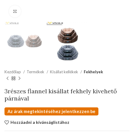
kattints a kinagyításhoz
Kezdőlap
Termékek
Kisállat kellékek
Fekhelyek
3részes flannel kisállat fekhely kivehető
párnával
Az árak megtekintéséhez jelentkezzen be
Hozzáadni a kívánságlistához