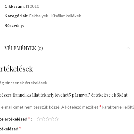
Cikkszám:
f10010
Kategóriák:
Fekhelyek
,
Kisállat kellékek
Részvény:
VÉLEMÉNYEK (0)
rtékelések
g nincsenek értékelések.
részes flannel kisállat fekhely kivehető párnával” értékelése elsőként
*
 e-mail címet nem tesszük közzé.
A kötelező mezőket
karakterrel jelölt
*
te értékelésed
*
tékelésed