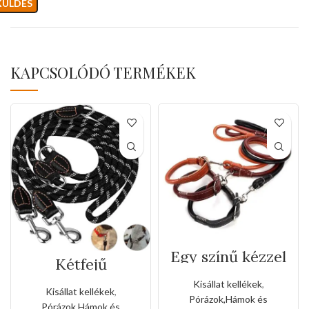
KAPCSOLÓDÓ TERMÉKEK
Egy színű kézzel
Kétfejű
varrott bőr póráz
bőrakasztókkal
és nyakörv
Kisállat kellékek
,
biztosított
szett(Nagy
Kisállat kellékek
,
kötélpóráz
Pórázok,Hámok és
méret)
Pórázok,Hámok és