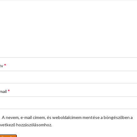
*
év
*
mail
A nevem, e-mail címem, és weboldalcímem mentése a böngészőben a
vetkező hozzászólásomhoz.