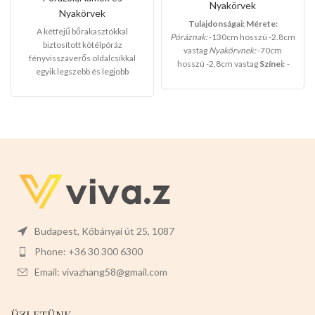
fényvisszaverős
Nyakörvek
Nyakörvek
oldalcsíkkal(Kis
Tulajdonságai:
Mérete:
méret)
A kétfejű bőrakasztókkal
Póráznak:
-130cm hosszú -2.8cm
biztosított kötélpóráz
vastag
Nyakörvnek:
-70cm
fényvisszaverős oldalcsíkkal
hosszú -2,8cm vastag
Színei:
-
egyik legszebb és legjobb
BARNA
-NARANCS
-FEKETE
minőségű termékünk,a gazdik
már egy kézzel tudják vezetni a
kedvenceiket,másik kezük pedig
szabadon csinálhat
mást.Maximálisan bírja a kutyák
rángatását és könnyen
használhatók.
Mérete :
-2db
x110cm hosszú -1,2cm vastag
Színei:
-
PIROS
-KÉK
-FEKETE
Válasszon a termék magas
minőségét!
Budapest, Kőbányai út 25, 1087
Phone: +36 30 300 6300
Email: vivazhang58@gmail.com