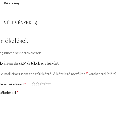
Részvény:
VÉLEMÉNYEK (0)
rtékelések
g nincsenek értékelések.
kvárium díszkő” értékelése elsőként
*
 e-mail címet nem tesszük közzé.
A kötelező mezőket
karakterrel jelölt
*
te értékelésed
*
tékelésed