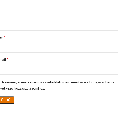
*
év
*
mail
A nevem, e-mail címem, és weboldalcímem mentése a böngészőben a
vetkező hozzászólásomhoz.