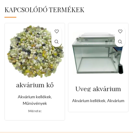
KAPCSOLÓDÓ TERMÉKEK
akvárium kő
Üveg akvárium
teljes
Akvárium kellékek
,
készlettel(42*26*
Akvárium kellékek
,
Akvárium
Műnövények
32CM )
Mérete: