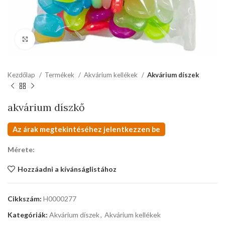
kattints a kinagyításhoz
Kezdőlap
Termékek
Akvárium kellékek
Akvárium díszek
akvárium díszkő
Az árak megtekintéséhez jelentkezzen be
Mérete:
Hozzáadni a kívánságlistához
Cikkszám:
H0000277
Kategóriák:
Akvárium díszek
,
Akvárium kellékek