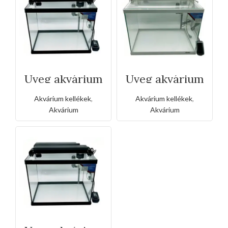
Üveg akvárium
Üveg akvárium
teljes
teljes
készlettel(32*21
készlettel(42*26
Akvárium kellékek
,
Akvárium kellékek
,
*27.5CM )
*32CM )
Akvárium
Akvárium