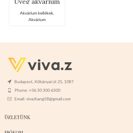
Üveg akvárium
teljes
készlettel(47*29
Akvárium kellékek
,
*34.5CM )
Akvárium
Budapest, Kőbányai út 25, 1087
Phone: +36 30 300 6300
Email: vivazhang58@gmail.com
ÜZLETÜNK
FIÓKOM