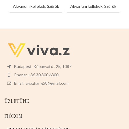
homokkő
rúd-8db
Akvárium kellékek
,
Szűrők
Akvárium kellékek
,
Szűrők
Budapest, Kőbányai út 25, 1087
Phone: +36 30 300 6300
Email: vivazhang58@gmail.com
ÜZLETÜNK
FIÓKOM