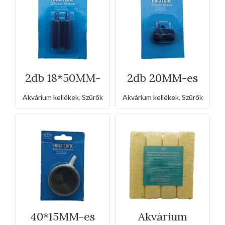
2db 18*50MM-
2db 20MM-es
es oxigén
légkő
homokkő
Akvárium kellékek
,
Szűrők
Akvárium kellékek
,
Szűrők
40*15MM-es
Akvárium
oxigén
szűrőanyag