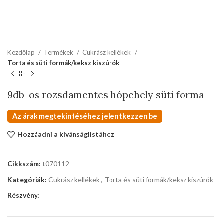
Kezdőlap
Termékek
Cukrász kellékek
Torta és süti formák/keksz kiszúrók
9db-os rozsdamentes hópehely süti forma
Az árak megtekintéséhez jelentkezzen be
Hozzáadni a kívánságlistához
Cikkszám:
t070112
Kategóriák:
Cukrász kellékek
,
Torta és süti formák/keksz kiszúrók
Részvény: