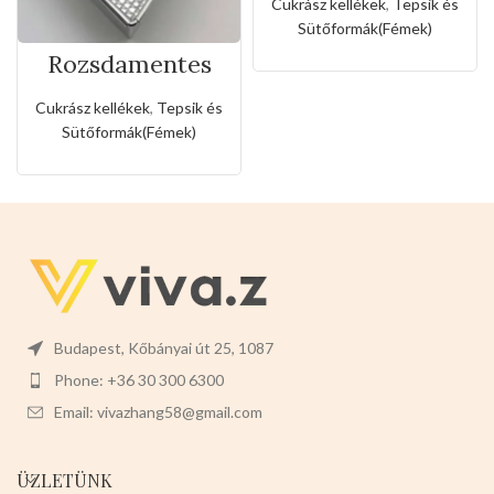
kuglóf sütőforma
Cukrász kellékek
,
Tepsik és
Sütőformák(Fémek)
Rozsdamentes
téglalapos tepsi
Cukrász kellékek
,
Tepsik és
Sütőformák(Fémek)
Budapest, Kőbányai út 25, 1087
Phone: +36 30 300 6300
Email: vivazhang58@gmail.com
ÜZLETÜNK