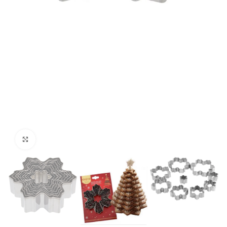
kattints a kinagyításhoz