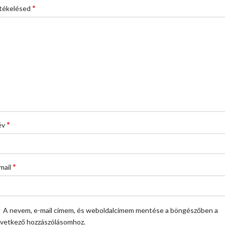
*
tékelésed
*
év
*
mail
A nevem, e-mail címem, és weboldalcímem mentése a böngészőben a
vetkező hozzászólásomhoz.