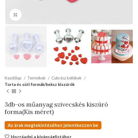
kattints a kinagyításhoz
Kezdőlap
Termékek
Cukrász kellékek
Torta és süti formák/keksz kiszúrók
3db-os műanyag szivecskés kiszúró
forma(Kis méret)
Az árak megtekintéséhez jelentkezzen be
Hozzáadni a kívánságlistához