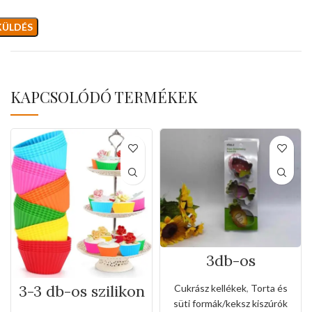
KAPCSOLÓDÓ TERMÉKEK
3db-os
rozsdamentes
kiszúró készlet
3-3 db-os szilikon
Cukrász kellékek
,
Torta és
cukorka alakkal
muffin forma
süti formák/keksz kiszúrók