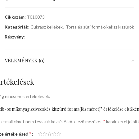
Cikkszám:
T010073
Kategóriák:
Cukrász kellékek
,
Torta és süti formák/keksz kiszúrók
Részvény:
VÉLEMÉNYEK (0)
rtékelések
g nincsenek értékelések.
db-os műanyag szivecskés kiszúró forma(Kis méret)” értékelése elsőkén
*
 e-mail címet nem tesszük közzé.
A kötelező mezőket
karakterrel jelölt
*
te értékelésed