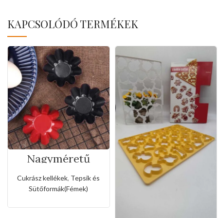
KAPCSOLÓDÓ TERMÉKEK
Nagyméretű
rozsda- és
tapadásmentes
Cukrász kellékek
,
Tepsik és
muffin forma
Sütőformák(Fémek)