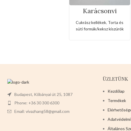
Karácsonyi
sütemény kiszúró
forma
Cukrász kellékek
,
Torta és
süti formák/keksz kiszúrók
ÜZLETÜNK
Kezdőlap
Budapest, Kőbányai út 25, 1087
Termékek
Phone: +36 30 300 6300
Elérhetőség
Email: vivazhang58@gmail.com
Adatvédelmi
Általános Sz