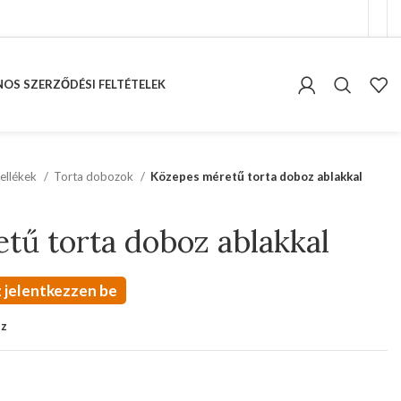
OS SZERZŐDÉSI FELTÉTELEK
ellékek
Torta dobozok
Közepes méretű torta doboz ablakkal
tű torta doboz ablakkal
 jelentkezzen be
oz