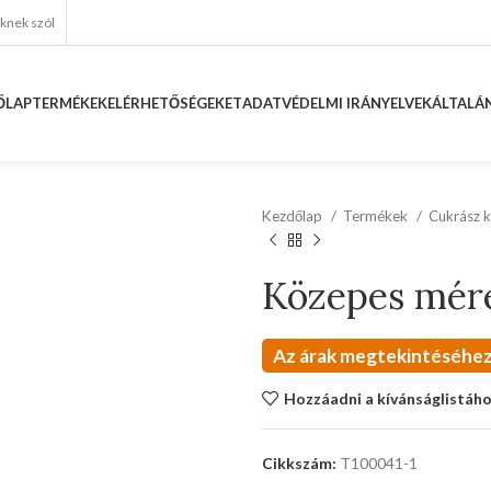
eknek szól
ŐLAP
TERMÉKEK
ELÉRHETŐSÉGEKET
ADATVÉDELMI IRÁNYELVEK
ÁLTALÁN
Kezdőlap
Termékek
Cukrász k
Közepes mére
Az árak megtekintéséhez
Hozzáadni a kívánságlistáh
Cikkszám:
T100041-1