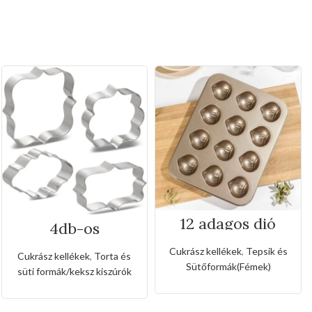
12 adagos dió
4db-os
formájú tepsi
rozsdamentes
kiszúró készlet
Cukrász kellékek
,
Tepsik és
Cukrász kellékek
,
Torta és
Sütőformák(Fémek)
süti formák/keksz kiszúrók