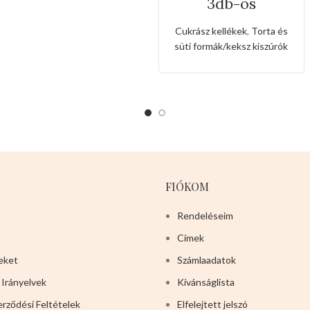
3db-os
rozsdamentes
kiszúró készlet
Cukrász kellékek
,
Torta és
szív,csillag és
süti formák/keksz kiszúrók
kerek alakkal
FIÓKOM
Rendeléseim
Címek
eket
Számlaadatok
 Irányelvek
Kívánságlista
erződési Feltételek
Elfelejtett jelszó