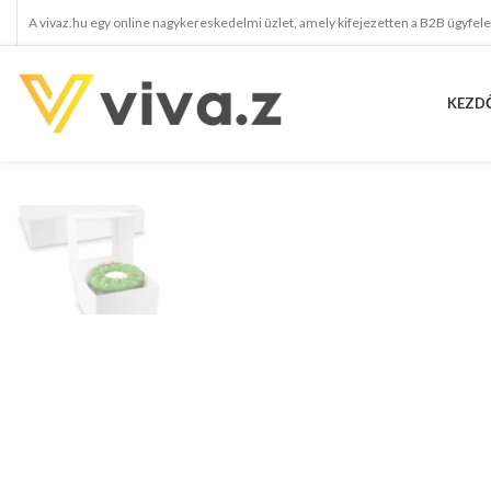
A vivaz.hu egy online nagykereskedelmi üzlet, amely kifejezetten a B2B ügyfel
KEZD