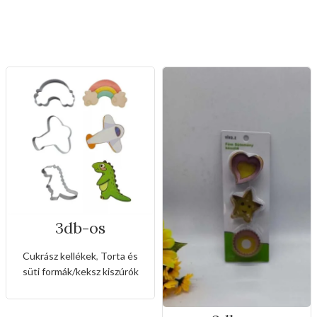
3db-os
rozsdamentes
kiszúró készlet
Cukrász kellékek
,
Torta és
dinó,repülőgép és
süti formák/keksz kiszúrók
szivárvány alakkal