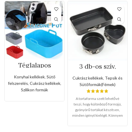
Téglalapos
3 db-os szív,
szilikon forma
kerek, téglalap
forró levegős
alakú
Konyhai kellékek
,
Sütő
Cukrász kellékek
,
Tepsik és
sütőhöz
tepsikészlet
felszerelés
,
Cukrász kellékek
,
Sütőformák(Fémek)
(Csatzárral )
Szilikon formák
A tortaforma szett lehetővé
teszi, hogy különböző formájú,
gyönyörű tortákat készítsen,
minden igényt kielégít. Könnyen
használható: Az eltávolítható
fenékkel, a csatzár kialakításával