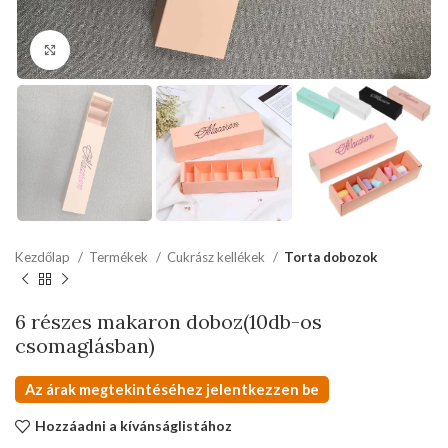
kattints a kinagyításhoz
Kezdőlap
Termékek
Cukrász kellékek
Torta dobozok
6 részes makaron doboz(10db-os
csomaglásban)
Az árak megtekintéséhez jelentkezzen be
Hozzáadni a kívánságlistához