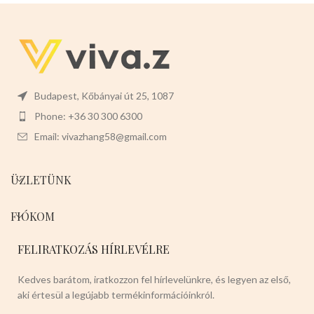
és a tapadásmentes bevonattal
könnyen eltávolíthatja a
süteményt a formából, anélkül,
hogy károsítaná, és kényelmesen
tisztítható.Széles körben
alkalmazható,alkalmas
mindenféle sütemény
készítésére.
Színei:
Budapest, Kőbányai út 25, 1087
piros,zöld,lila,szürke,fekete,rózsaszín
Phone: +36 30 300 6300
Email: vivazhang58@gmail.com
ÜZLETÜNK
FIÓKOM
FELIRATKOZÁS HÍRLEVÉLRE
Kedves barátom, iratkozzon fel hírlevelünkre, és legyen az első,
aki értesül a legújabb termékinformációinkról.