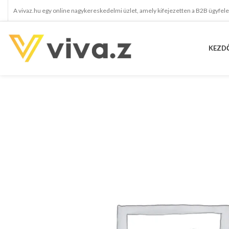
A vivaz.hu egy online nagykereskedelmi üzlet, amely kifejezetten a B2B ügyfel
KEZD