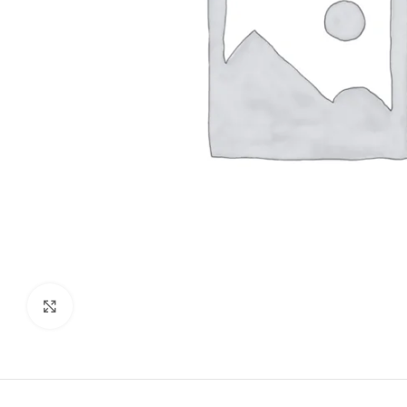
kattints a kinagyításhoz