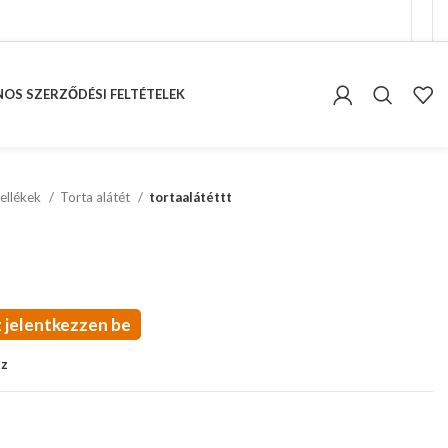
OS SZERZŐDÉSI FELTÉTELEK
ellékek
Torta alátét
tortaalátéttt
 jelentkezzen be
oz