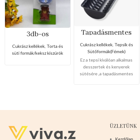
Tapadásmentes
3db-os
őzgerinc
rozsdamentes
forma(Kis méret)
kiszúró készlet
Cukrász kellékek
,
Tepsik és
Cukrász kellékek
,
Torta és
nyuszi és maci
Sütőformák(Fémek)
süti formák/keksz kiszúrók
alakkal
Ez a tepsi kiválóan alkalmas
desszertek és kenyerek
sütésére ,a tapadásmentes
bevonat könnyű gondozást
és karbantartást tesz
lehetővé, és könnyen
levehet,ez megkönnyíti a
tisztítását is.
Mérete:
20cm
magas 7cm széles 2cm mély
ÜZLETÜNK
Kezdőlap