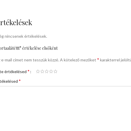
rtékelések
g nincsenek értékelések.
ortaalátéttt” értékelése elsőként
*
 e-mail címet nem tesszük közzé.
A kötelező mezőket
karakterrel jelölt
*
te értékelésed
*
tékelésed