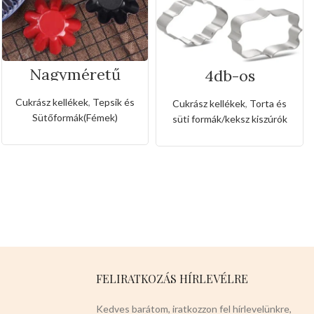
Nagyméretű
4db-os
rozsda- és
rozsdamentes
tapadásmentes
kiszúró készlet
Cukrász kellékek
,
Tepsik és
Cukrász kellékek
,
Torta és
muffin forma
Sütőformák(Fémek)
süti formák/keksz kiszúrók
FELIRATKOZÁS HÍRLEVÉLRE
Kedves barátom, iratkozzon fel hírlevelünkre,