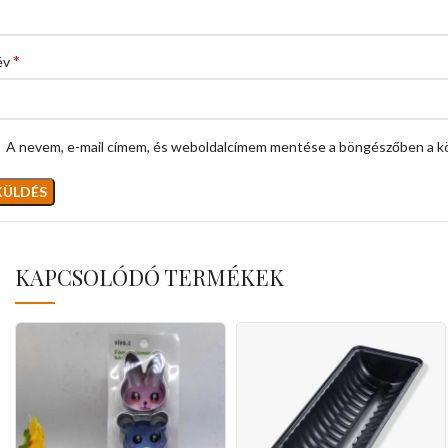
*
év
A nevem, e-mail címem, és weboldalcímem mentése a böngészőben a k
KAPCSOLÓDÓ TERMÉKEK