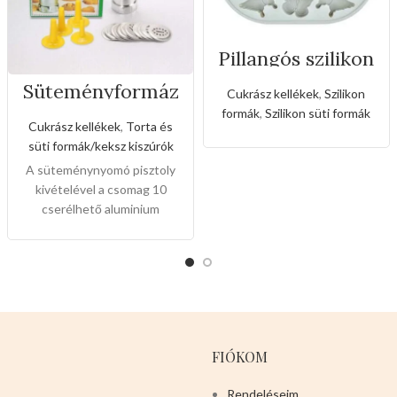
Pillangós szilikon
forma
Süteményformáz
Cukrász kellékek
,
Szilikon
ó készlet
formák
,
Szilikon süti formák
Cukrász kellékek
,
Torta és
süti formák/keksz kiszúrók
A süteménynyomó pisztoly
kivételével a csomag 10
cserélhető aluminium
sütikorongot, 4 cukormáz
hegyet is tartalmaz, nem csak
családi használatra, hanem
kenyér és vajas
süteményekhez is.Alumínium
test és keksztálca, PP
fúvóka,egyszerű
FIÓKOM
kiegészítőkkel tartós,
biztonságos és könnyen
Rendeléseim