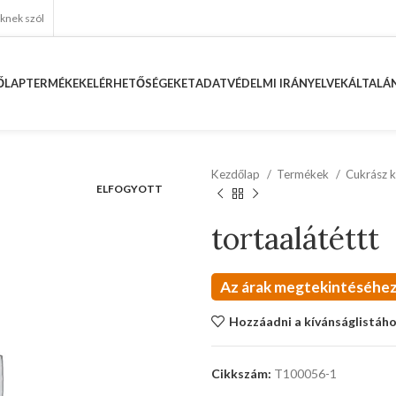
eknek szól
ŐLAP
TERMÉKEK
ELÉRHETŐSÉGEKET
ADATVÉDELMI IRÁNYELVEK
ÁLTALÁN
Kezdőlap
Termékek
Cukrász k
ELFOGYOTT
tortaalátéttt
Az árak megtekintéséhez
Hozzáadni a kívánságlistáh
Cikkszám:
T100056-1