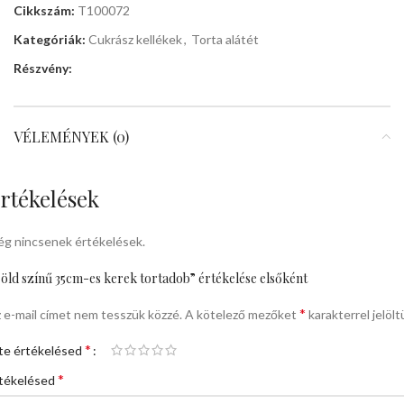
Cikkszám:
T100072
Kategóriák:
Cukrász kellékek
,
Torta alátét
Részvény:
VÉLEMÉNYEK (0)
rtékelések
g nincsenek értékelések.
öld színű 35cm-es kerek tortadob” értékelése elsőként
*
 e-mail címet nem tesszük közzé.
A kötelező mezőket
karakterrel jelölt
*
te értékelésed
*
tékelésed