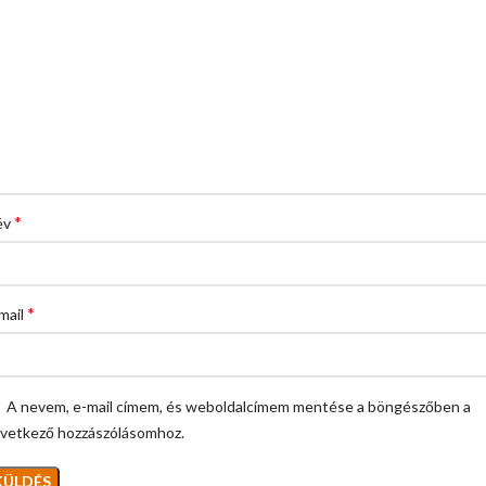
*
év
*
mail
A nevem, e-mail címem, és weboldalcímem mentése a böngészőben a
vetkező hozzászólásomhoz.