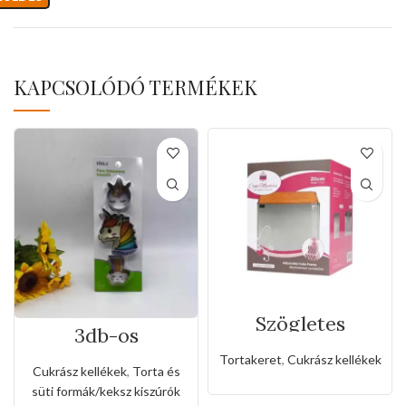
KAPCSOLÓDÓ TERMÉKEK
Szögletes
3db-os
rozsdamentes
rozsdamentes
állítható
Tortakeret
,
Cukrász kellékek
kiszúró készlet
sütőkeret-20cm
Cukrász kellékek
,
Torta és
unikornis és
süti formák/keksz kiszúrók
szivárvány