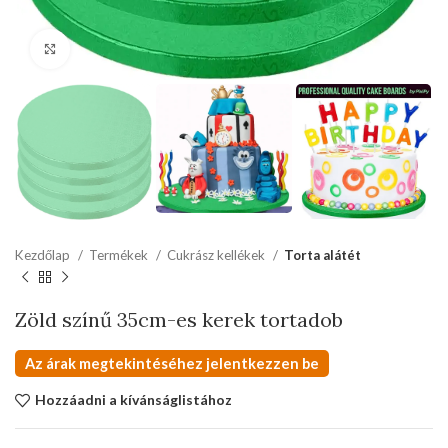
kattints a kinagyításhoz
Kezdőlap
Termékek
Cukrász kellékek
Torta alátét
Zöld színű 35cm-es kerek tortadob
Az árak megtekintéséhez jelentkezzen be
Hozzáadni a kívánságlistához