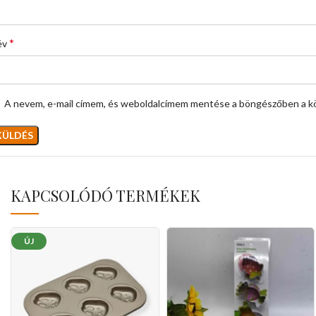
*
év
A nevem, e-mail címem, és weboldalcímem mentése a böngészőben a k
KAPCSOLÓDÓ TERMÉKEK
ÚJ