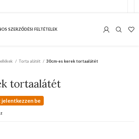
OS SZERZŐDÉSI FELTÉTELEK
ellékek
Torta alátét
30cm-es kerek tortaalátét
k tortaalátét
 jelentkezzen be
oz