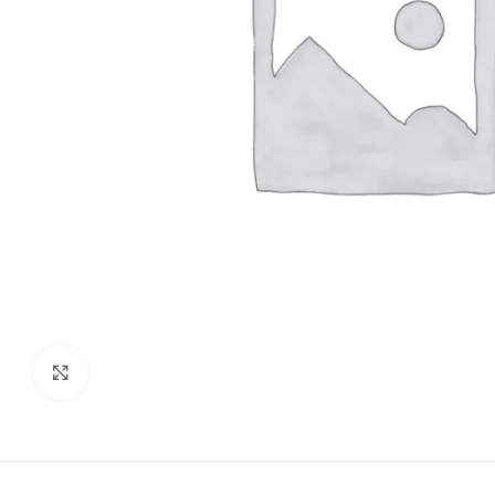
kattints a kinagyításhoz