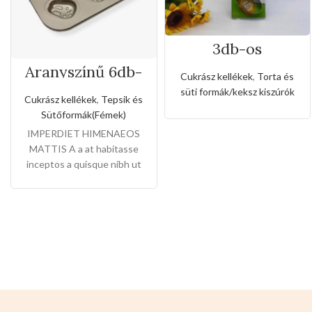
3db-os
rozsdamentes
Aranyszínű 6db-
kiszúró készlet
Cukrász kellékek
,
Torta és
os nyuszi formájú
cukorka alakkal
süti formák/keksz kiszúrók
tepsi
Cukrász kellékek
,
Tepsik és
Sütőformák(Fémek)
IMPERDIET HIMENAEOS
MATTIS A a at habitasse
inceptos a quisque nibh ut
arcu et dictum laoreet elit
ante scelerisque libero