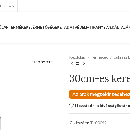
eknek szól
ŐLAP
TERMÉKEK
ELÉRHETŐSÉGEKET
ADATVÉDELMI IRÁNYELVEK
ÁLTALÁN
Kezdőlap
Termékek
Cukrász k
ELFOGYOTT
30cm-es kere
Az árak megtekintéséhez
Hozzáadni a kívánságlistáh
Cikkszám:
T100049