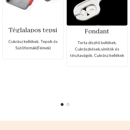
Téglalapos tepsi
Fondant
szilikon fogóval
mintázó,vágó
eszköz(3féle
Cukrász kellékek
,
Tepsik és
Torta díszítő kellékek
,
fogaskerékkel)
Sütőformák(Fémek)
Cukrászkések,simítók és
tésztavágók
,
Cukrász kellékek