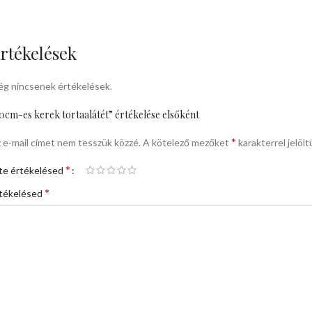
rtékelések
g nincsenek értékelések.
0cm-es kerek tortaalátét” értékelése elsőként
*
 e-mail címet nem tesszük közzé.
A kötelező mezőket
karakterrel jelölt
*
te értékelésed
*
tékelésed