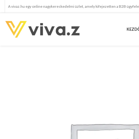
A vivaz.hu egy online nagykereskedelmi üzlet, amely kifejezetten a B2B ügyfel
KEZD