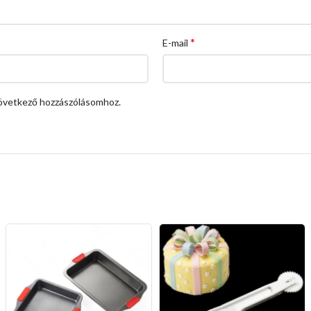
*
E-mail
övetkező hozzászólásomhoz.