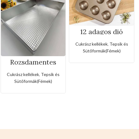
12 adagos dió
formájú tepsi
Cukrász kellékek
,
Tepsik és
Sütőformák(Fémek)
Rozsdamentes
téglalapos tepsi
Cukrász kellékek
,
Tepsik és
Sütőformák(Fémek)