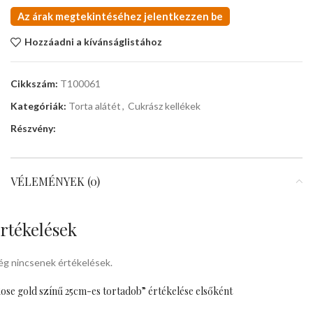
Az árak megtekintéséhez jelentkezzen be
Hozzáadni a kívánságlistához
Cikkszám:
T100061
Kategóriák:
Torta alátét
,
Cukrász kellékek
Részvény:
VÉLEMÉNYEK (0)
rtékelések
g nincsenek értékelések.
ose gold színű 25cm-es tortadob” értékelése elsőként