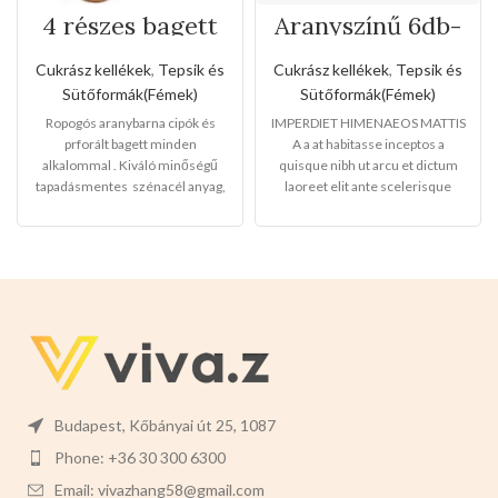
Aranyszínű 6db-
4 részes bagett
os nyuszi formájú
tepsi
tepsi
Cukrász kellékek
,
Tepsik és
Cukrász kellékek
,
Tepsik és
Sütőformák(Fémek)
Sütőformák(Fémek)
IMPERDIET HIMENAEOS MATTIS
Ropogós aranybarna cipók és
A a at habitasse inceptos a
prforált bagett minden
quisque nibh ut arcu et dictum
alkalommal . Kiváló minőségű
laoreet elit ante scelerisque
tapadásmentes szénacél anyag,
libero
környezetbarát, erős és tartós.
Finom és sima krimpelő
kialakítás, nem éles, nem sérti
meg a kezét.
Mérete:38cm x
33cm
Színe készleten: fekete
Budapest, Kőbányai út 25, 1087
Phone: +36 30 300 6300
Email: vivazhang58@gmail.com