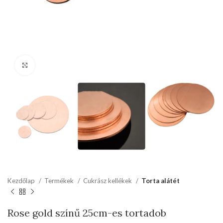
kattints a kinagyításhoz
Kezdőlap
Termékek
Cukrász kellékek
Torta alátét
Rose gold színű 25cm-es tortadob