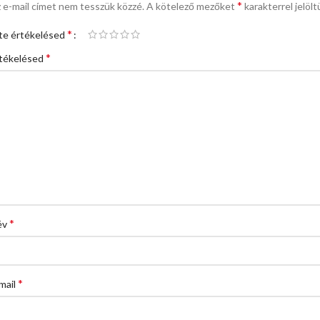
*
 e-mail címet nem tesszük közzé.
A kötelező mezőket
karakterrel jelölt
*
te értékelésed
*
tékelésed
*
év
*
mail