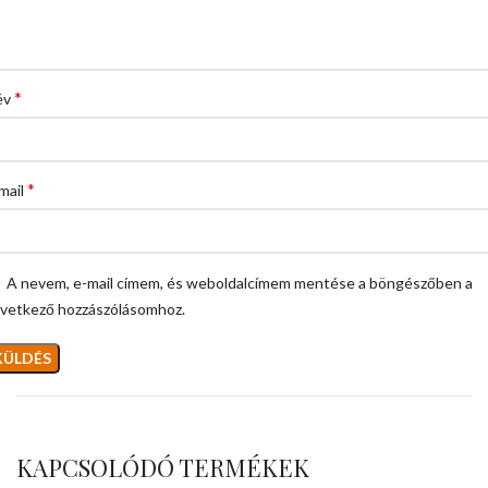
*
év
*
mail
A nevem, e-mail címem, és weboldalcímem mentése a böngészőben a
vetkező hozzászólásomhoz.
KAPCSOLÓDÓ TERMÉKEK