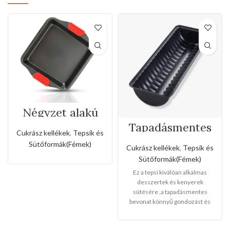
Négyzet alakú
tepsi szilikon
Tapadásmentes
fogóval
Cukrász kellékek
,
Tepsik és
őzgerinc
forma(Nagy
Sütőformák(Fémek)
Cukrász kellékek
,
Tepsik és
méret)
Sütőformák(Fémek)
Ez a tepsi kiválóan alkalmas
desszertek és kenyerek
sütésére ,a tapadásmentes
bevonat könnyű gondozást és
karbantartást tesz lehetővé, és
könnyen levehet,ez megkönnyíti