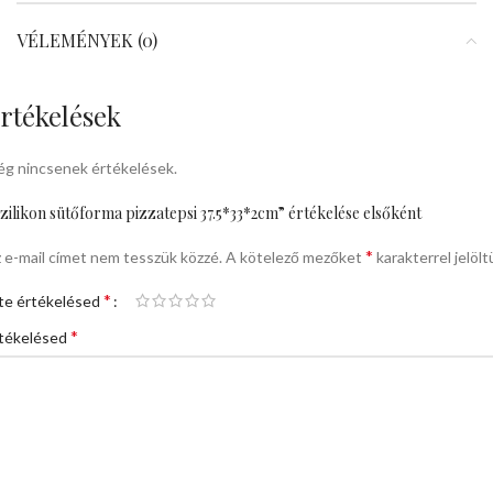
VÉLEMÉNYEK (0)
rtékelések
g nincsenek értékelések.
zilikon sütőforma pizzatepsi 37.5*33*2cm” értékelése elsőként
*
 e-mail címet nem tesszük közzé.
A kötelező mezőket
karakterrel jelölt
*
te értékelésed
*
tékelésed