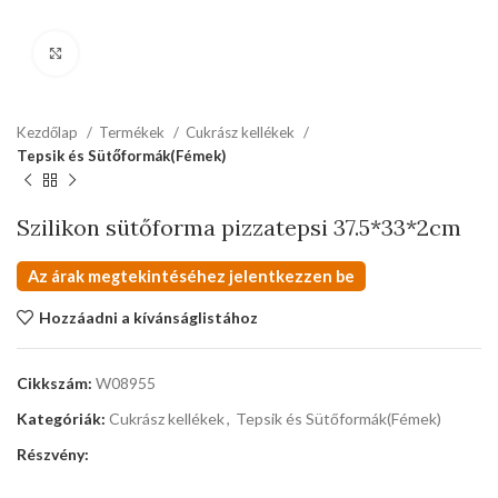
kattints a kinagyításhoz
Kezdőlap
Termékek
Cukrász kellékek
Tepsik és Sütőformák(Fémek)
Szilikon sütőforma pizzatepsi 37.5*33*2cm
Az árak megtekintéséhez jelentkezzen be
Hozzáadni a kívánságlistához
Cikkszám:
W08955
Kategóriák:
Cukrász kellékek
,
Tepsik és Sütőformák(Fémek)
Részvény: