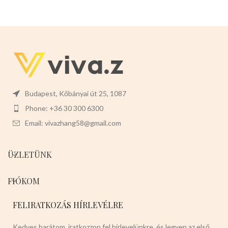
a tisztítását is.
Mérete:
30cm
magas 12cm széles 4cm mély
Budapest, Kőbányai út 25, 1087
Phone: +36 30 300 6300
Email: vivazhang58@gmail.com
ÜZLETÜNK
FIÓKOM
FELIRATKOZÁS HÍRLEVÉLRE
Kedves barátom, iratkozzon fel hírlevelünkre, és legyen az első,