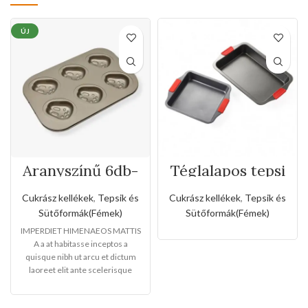
ÚJ
Aranyszínű 6db-
Téglalapos tepsi
os nyuszi formájú
szilikon fogóval
tepsi
Cukrász kellékek
,
Tepsik és
Cukrász kellékek
,
Tepsik és
Sütőformák(Fémek)
Sütőformák(Fémek)
IMPERDIET HIMENAEOS MATTIS
A a at habitasse inceptos a
quisque nibh ut arcu et dictum
laoreet elit ante scelerisque
libero