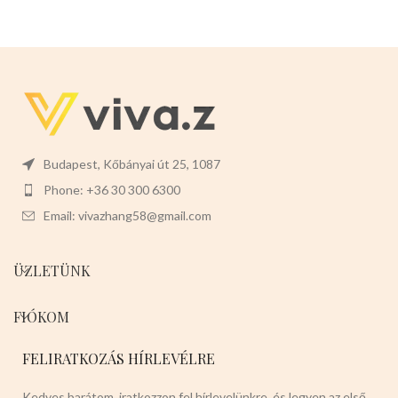
Budapest, Kőbányai út 25, 1087
Phone: +36 30 300 6300
Email: vivazhang58@gmail.com
ÜZLETÜNK
FIÓKOM
FELIRATKOZÁS HÍRLEVÉLRE
Kedves barátom, iratkozzon fel hírlevelünkre, és legyen az első,