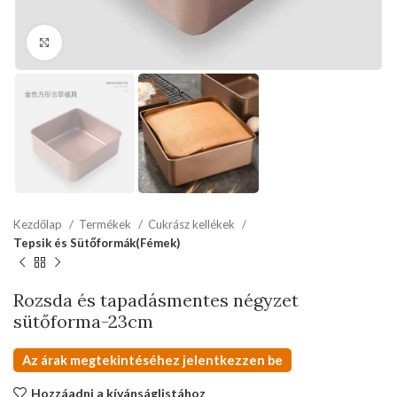
kattints a kinagyításhoz
Kezdőlap
Termékek
Cukrász kellékek
Tepsik és Sütőformák(Fémek)
Rozsda és tapadásmentes négyzet
sütőforma-23cm
Az árak megtekintéséhez jelentkezzen be
Hozzáadni a kívánságlistához