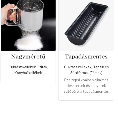
Nagyméretű
Tapadásmentes
rozsdamentes
őzgerinc
liszt,porcukor
forma(Közepes
Cukrász kellékek
,
Sziták
,
Cukrász kellékek
,
Tepsik és
szóró
méret)
Konyhai kellékek
Sütőformák(Fémek)
Ez a tepsi kiválóan alkalmas
desszertek és kenyerek
sütésére ,a tapadásmentes
bevonat könnyű gondozást
és karbantartást tesz
lehetővé, és könnyen
levehet,ez megkönnyíti a