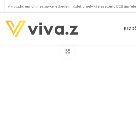
A vivaz.hu egy online nagykereskedelmi üzlet, amely kifejezetten a B2B ügyfel
KEZD
kattints a kinagyításhoz