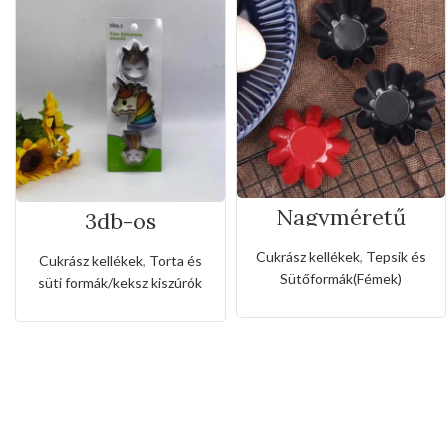
Nagyméretű
3db-os
rozsda- és
rozsdamentes
tapadásmentes
kiszúró készlet
Cukrász kellékek
,
Tepsik és
Cukrász kellékek
,
Torta és
muffin forma
unikornis és
Sütőformák(Fémek)
süti formák/keksz kiszúrók
szivárvány alakkal