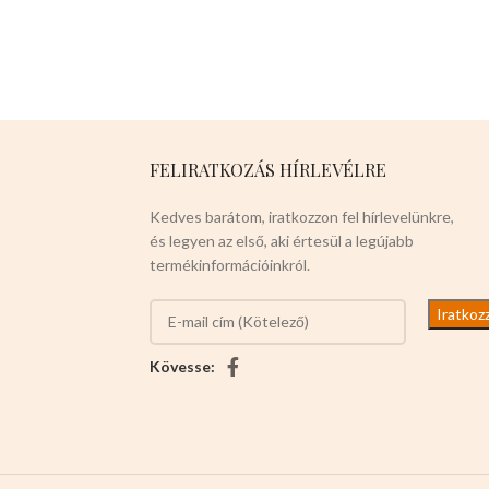
tisztítását is.
Mérete:
25cm
magas 9cm széles 3cm mély
FELIRATKOZÁS HÍRLEVÉLRE
Kedves barátom, iratkozzon fel hírlevelünkre,
és legyen az első, aki értesül a legújabb
termékinformációinkról.
szín
Kövesse: