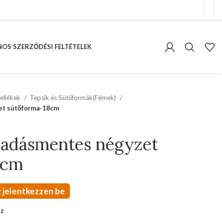
OS SZERZŐDÉSI FELTÉTELEK
ellékek
Tepsik és Sütőformák(Fémek)
et sütőforma-18cm
padásmentes négyzet
8cm
 jelentkezzen be
oz