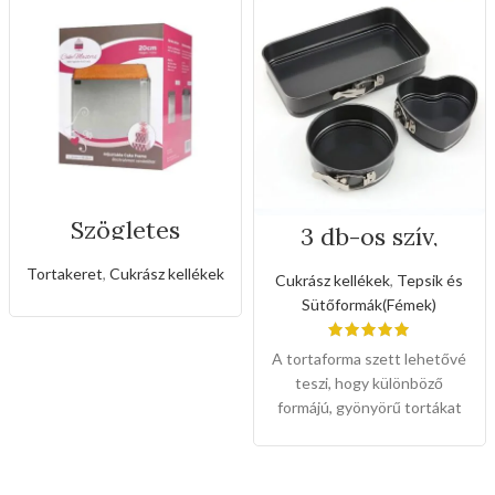
Szögletes
3 db-os szív,
rozsdamentes
kerek, téglalap
állítható
alakú tepsikészlet
Tortakeret
,
Cukrász kellékek
Cukrász kellékek
,
Tepsik és
sütőkeret-20cm
(Csatzárral )
Sütőformák(Fémek)
A tortaforma szett lehetővé
teszi, hogy különböző
formájú, gyönyörű tortákat
készítsen, minden igényt
kielégít. Könnyen
használható: Az eltávolítható