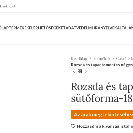
eknek szól
ŐLAP
TERMÉKEK
ELÉRHETŐSÉGEKET
ADATVÉDELMI IRÁNYELVEK
ÁLTALÁN
Kezdőlap
Termékek
Cukrász k
Rozsda és tapadásmentes négyz
Rozsda és ta
sütőforma-1
Az árak megtekintéséhez
Hozzáadni a kívánságlistáh