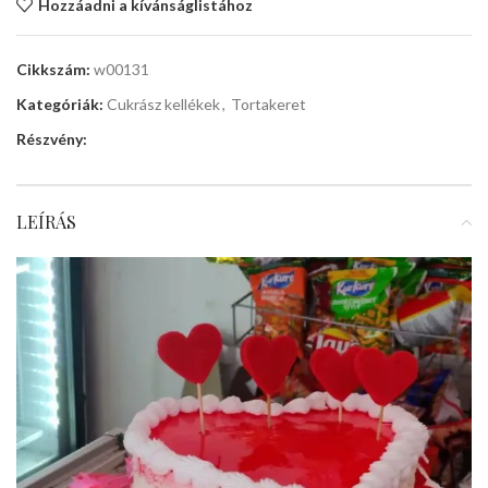
Hozzáadni a kívánságlistához
Cikkszám:
w00131
Kategóriák:
Cukrász kellékek
,
Tortakeret
Részvény:
LEÍRÁS