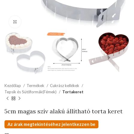
kattints a kinagyításhoz
Kezdőlap
Termékek
Cukrász kellékek
Tepsik és Sütőformák(Fémek)
Tortakeret
5cm magas szív alakú állítható torta keret
Az árak megtekintéséhez jelentkezzen be