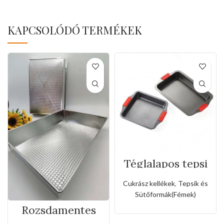
KAPCSOLÓDÓ TERMÉKEK
Téglalapos tepsi
szilikon fogóval
Cukrász kellékek
,
Tepsik és
Sütőformák(Fémek)
Rozsdamentes
téglalapos tepsi