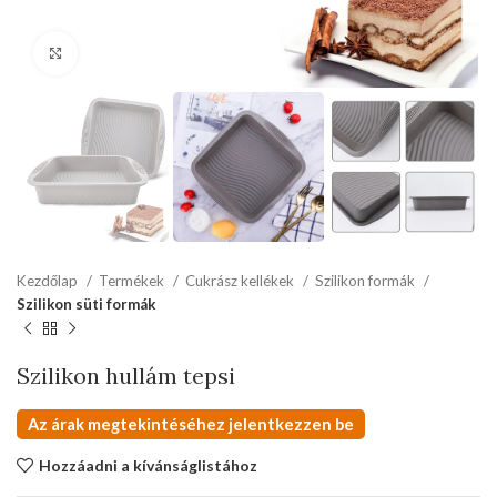
kattints a kinagyításhoz
Kezdőlap
Termékek
Cukrász kellékek
Szilikon formák
Szilikon süti formák
Szilikon hullám tepsi
Az árak megtekintéséhez jelentkezzen be
Hozzáadni a kívánságlistához