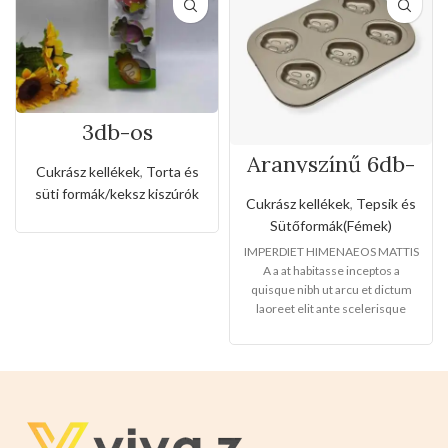
3db-os
rozsdamentes
Aranyszínű 6db-
kiszúró készlet
Cukrász kellékek
,
Torta és
os nyuszi formájú
cukorka alakkal
süti formák/keksz kiszúrók
tepsi
Cukrász kellékek
,
Tepsik és
Sütőformák(Fémek)
IMPERDIET HIMENAEOS MATTIS
A a at habitasse inceptos a
quisque nibh ut arcu et dictum
laoreet elit ante scelerisque
libero