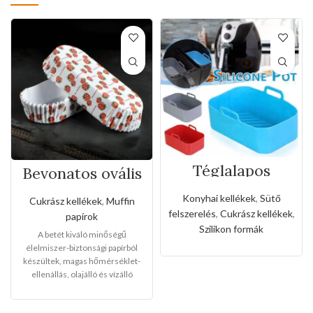
Téglalapos
Bevonatos ovális
szilikon forma
tortabetétek
forró levegős
muffinokhoz(50d
Konyhai kellékek
,
Sütő
Cukrász kellékek
,
Muffin
sütőhöz
b-os)
felszerelés
,
Cukrász kellékek
,
papírok
Szilikon formák
A betét kiváló minőségű
élelmiszer-biztonsági papírból
készültek, magas hőmérséklet-
ellenállás, olajálló és vízálló
funkcióval rendelkezik. A termék
többcélú, tökéletes torták,