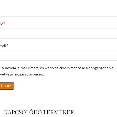
*
év
*
mail
A nevem, e-mail címem, és weboldalcímem mentése a böngészőben a
vetkező hozzászólásomhoz.
KAPCSOLÓDÓ TERMÉKEK