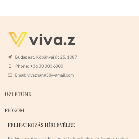
kekszek, cukorkák, desszertek,
sütemények, gyümölcsökre
alkalmas.
Mérete: 14cm x 5cm x
2,5 cm.
Színei:
Piros epres Piros
kockás Zöld Sötétbarna
Budapest, Kőbányai út 25, 1087
Phone: +36 30 300 6300
Email: vivazhang58@gmail.com
ÜZLETÜNK
FIÓKOM
FELIRATKOZÁS HÍRLEVÉLRE
Kedves barátom, iratkozzon fel hírlevelünkre, és legyen az első,