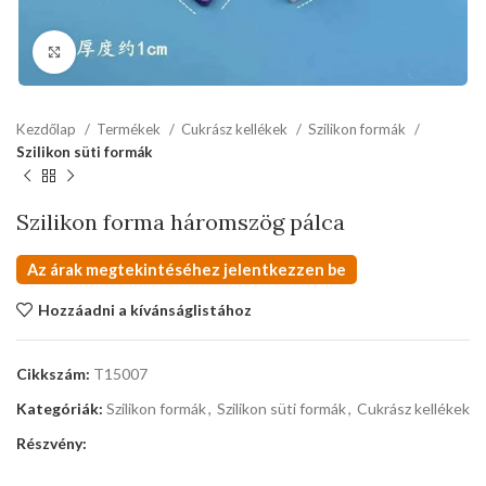
kattints a kinagyításhoz
Kezdőlap
Termékek
Cukrász kellékek
Szilikon formák
Szilikon süti formák
Szilikon forma háromszög pálca
Az árak megtekintéséhez jelentkezzen be
Hozzáadni a kívánságlistához
Cikkszám:
T15007
Kategóriák:
Szilikon formák
,
Szilikon süti formák
,
Cukrász kellékek
Részvény: