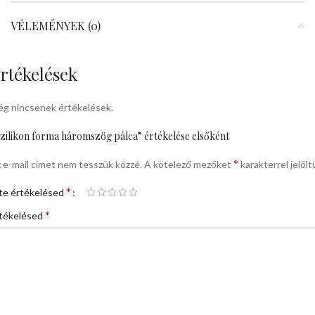
VÉLEMÉNYEK (0)
rtékelések
g nincsenek értékelések.
zilikon forma háromszög pálca” értékelése elsőként
*
 e-mail címet nem tesszük közzé.
A kötelező mezőket
karakterrel jelölt
*
te értékelésed
*
tékelésed