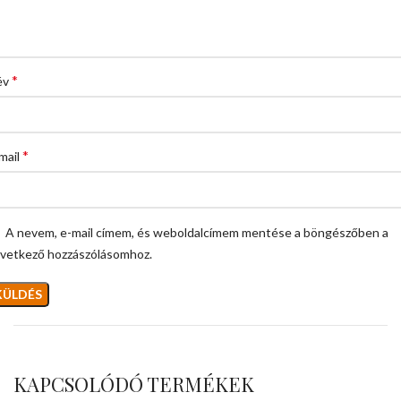
*
év
*
mail
A nevem, e-mail címem, és weboldalcímem mentése a böngészőben a
vetkező hozzászólásomhoz.
KAPCSOLÓDÓ TERMÉKEK