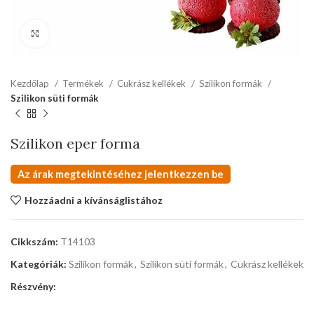
kattints a kinagyításhoz
Kezdőlap
Termékek
Cukrász kellékek
Szilikon formák
Szilikon süti formák
Szilikon eper forma
Az árak megtekintéséhez jelentkezzen be
Hozzáadni a kívánságlistához
Cikkszám:
T14103
Kategóriák:
Szilikon formák
,
Szilikon süti formák
,
Cukrász kellékek
Részvény: