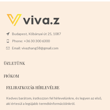
kialakítás, nem éles, nem sérti
meg a kezét.
Mérete:38cm x
33cm
Színe készleten: fekete
Budapest, Kőbányai út 25, 1087
Phone: +36 30 300 6300
Email: vivazhang58@gmail.com
ÜZLETÜNK
FIÓKOM
FELIRATKOZÁS HÍRLEVÉLRE
Kedves barátom, iratkozzon fel hírlevelünkre, és legyen az első,
aki értesül a legújabb termékinformációinkról.