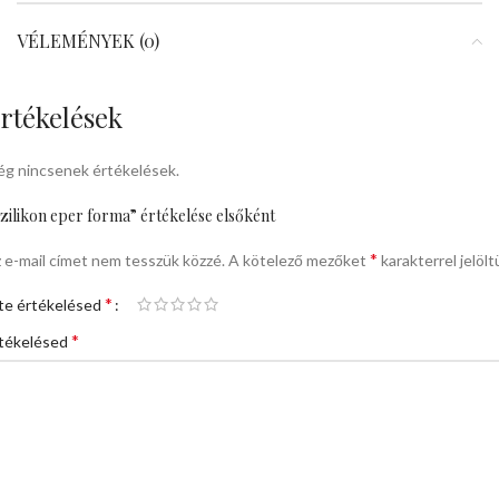
VÉLEMÉNYEK (0)
rtékelések
g nincsenek értékelések.
zilikon eper forma” értékelése elsőként
*
 e-mail címet nem tesszük közzé.
A kötelező mezőket
karakterrel jelölt
*
te értékelésed
*
tékelésed