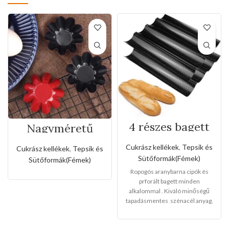
4 részes bagett
Nagyméretű
tepsi
rozsda- és
tapadásmentes
Cukrász kellékek
,
Tepsik és
Cukrász kellékek
,
Tepsik és
muffin forma
Sütőformák(Fémek)
Sütőformák(Fémek)
Ropogós aranybarna cipók és
prforált bagett minden
alkalommal . Kiváló minőségű
tapadásmentes szénacél anyag,
környezetbarát, erős és tartós.
Finom és sima krimpelő