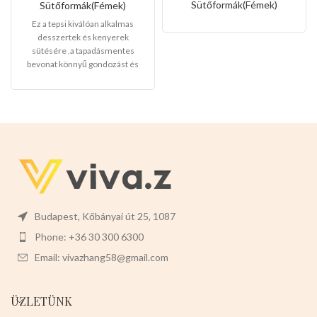
Sütőformák(Fémek)
Sütőformák(Fémek)
Ez a tepsi kiválóan alkalmas
desszertek és kenyerek
sütésére ,a tapadásmentes
bevonat könnyű gondozást és
karbantartást tesz lehetővé, és
könnyen levehet,ez megkönnyíti
a tisztítását is.
Mérete:
25cm
magas 9cm széles 3cm mély
Budapest, Kőbányai út 25, 1087
Phone: +36 30 300 6300
Email: vivazhang58@gmail.com
ÜZLETÜNK