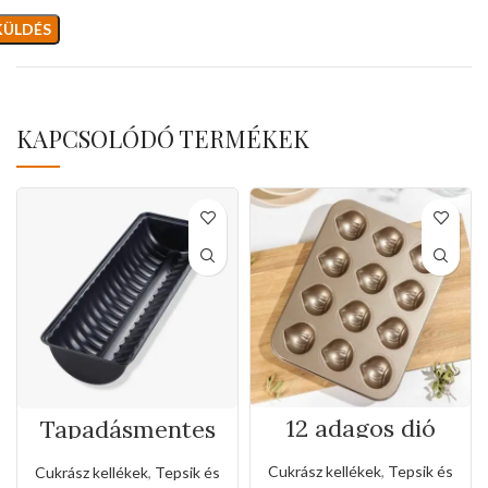
KAPCSOLÓDÓ TERMÉKEK
12 adagos dió
Tapadásmentes
formájú tepsi
őzgerinc
forma(Közepes
Cukrász kellékek
,
Tepsik és
Cukrász kellékek
,
Tepsik és
méret)