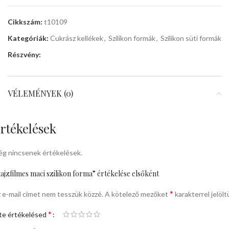
Cikkszám:
t10109
Kategóriák:
Cukrász kellékek
,
Szilikon formák
,
Szilikon süti formák
Részvény:
VÉLEMÉNYEK (0)
rtékelések
g nincsenek értékelések.
ajzfilmes maci szilikon forma” értékelése elsőként
*
 e-mail címet nem tesszük közzé.
A kötelező mezőket
karakterrel jelölt
*
te értékelésed