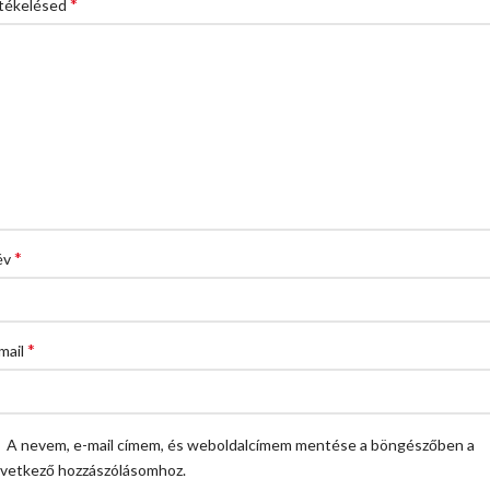
*
tékelésed
*
év
*
mail
A nevem, e-mail címem, és weboldalcímem mentése a böngészőben a
vetkező hozzászólásomhoz.