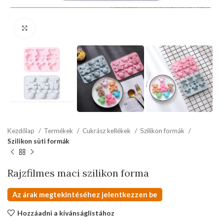
kattints a kinagyításhoz
Kezdőlap
Termékek
Cukrász kellékek
Szilikon formák
Szilikon süti formák
Rajzfilmes maci szilikon forma
Az árak megtekintéséhez jelentkezzen be
Hozzáadni a kívánságlistához