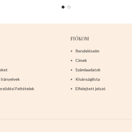
FIÓKOM
Rendeléseim
Címek
eket
Számlaadatok
 Irányelvek
Kívánságlista
erződési Feltételek
Elfelejtett jelszó