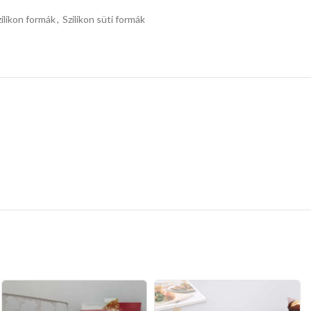
zilikon formák
,
Szilikon süti formák