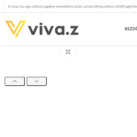
A vivaz.hu egy online nagykereskedelmi üzlet, amely kifejezetten a B2B ügyfel
KEZD
kattints a kinagyításhoz