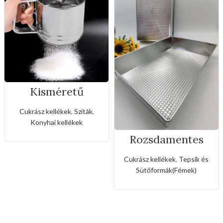
Kisméretű
rozsdamentes
liszt,porcukor
Cukrász kellékek
,
Sziták
,
szóró
Konyhai kellékek
Rozsdamentes
téglalapos tepsi
Cukrász kellékek
,
Tepsik és
Sütőformák(Fémek)