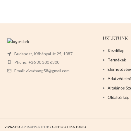
magas 12cm széles 4cm mély
ÜZLETÜNK
Kezdőlap
Budapest, Kőbányai út 25, 1087
Termékek
Phone: +36 30 300 6300
Elérhetőség
Email: vivazhang58@gmail.com
Adatvédelmi
Általános Sz
Oldaltérkép
VIVAZ.HU
2023 SUPPORTED BY
GEEHOOTEK STUDIO