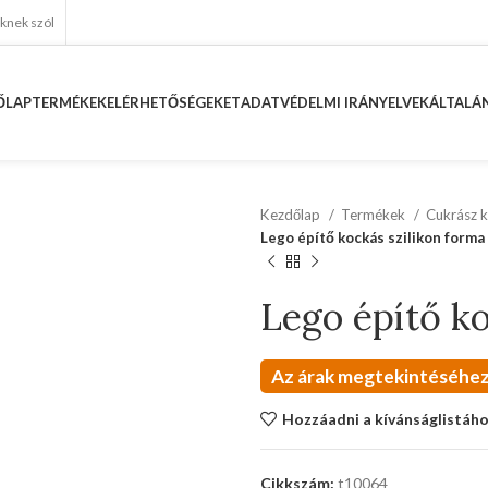
eknek szól
ŐLAP
TERMÉKEK
ELÉRHETŐSÉGEKET
ADATVÉDELMI IRÁNYELVEK
ÁLTALÁN
Kezdőlap
Termékek
Cukrász k
Lego építő kockás szilikon forma 
Lego építő ko
Az árak megtekintéséhez
Hozzáadni a kívánságlistáh
Cikkszám:
t10064