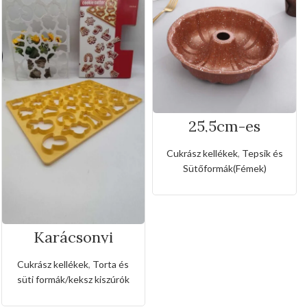
25,5cm-es
tapadásmentes
kuglóf sütőforma
Cukrász kellékek
,
Tepsik és
Sütőformák(Fémek)
Karácsonyi
sütemény kiszúró
forma
Cukrász kellékek
,
Torta és
süti formák/keksz kiszúrók