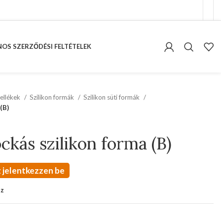
OS SZERZŐDÉSI FELTÉTELEK
ellékek
Szilikon formák
Szilikon süti formák
(B)
ckás szilikon forma (B)
 jelentkezzen be
oz