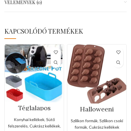
VÉLEMÉNYEK (0)
KAPCSOLÓDÓ TERMÉKEK
Téglalapos
Halloweeni
szilikon forma
szellem szilikon
forró levegős
csoki forma
Konyhai kellékek
,
Sütő
Szilikon formák
,
Szilikon csoki
sütőhöz
felszerelés
,
Cukrász kellékek
,
formák
,
Cukrász kellékek