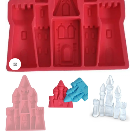
kattints a kinagyításhoz