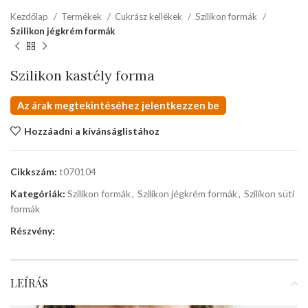
Kezdőlap
Termékek
Cukrász kellékek
Szilikon formák
Szilikon jégkrém formák
Szilikon kastély forma
Az árak megtekintéséhez jelentkezzen be
Hozzáadni a kívánságlistához
Cikkszám:
t070104
Kategóriák:
Szilikon formák
,
Szilikon jégkrém formák
,
Szilikon süti
formák
Részvény:
LEÍRÁS