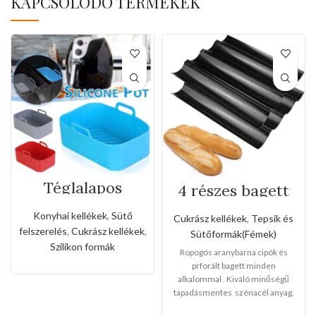
KAPCSOLÓDÓ TERMÉKEK
Téglalapos
4 részes bagett
szilikon forma
tepsi
forró levegős
Konyhai kellékek
,
Sütő
Cukrász kellékek
,
Tepsik és
sütőhöz
felszerelés
,
Cukrász kellékek
,
Sütőformák(Fémek)
Szilikon formák
Ropogós aranybarna cipók és
prforált bagett minden
alkalommal . Kiváló minőségű
tapadásmentes szénacél anyag,
környezetbarát, erős és tartós.