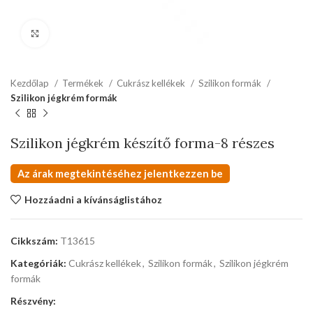
kattints a kinagyításhoz
Kezdőlap
Termékek
Cukrász kellékek
Szilikon formák
Szilikon jégkrém formák
Szilikon jégkrém készítő forma-8 részes
Az árak megtekintéséhez jelentkezzen be
Hozzáadni a kívánságlistához
Cikkszám:
T13615
Kategóriák:
Cukrász kellékek
,
Szilikon formák
,
Szilikon jégkrém
formák
Részvény: