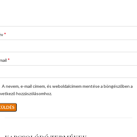
*
év
*
mail
A nevem, e-mail címem, és weboldalcímem mentése a böngészőben a
vetkező hozzászólásomhoz.