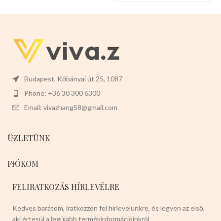
Finom és sima krimpelő
kialakítás, nem éles, nem sérti
meg a kezét.
Mérete:38cm x
33cm
Színe készleten: fekete
Budapest, Kőbányai út 25, 1087
Phone: +36 30 300 6300
Email: vivazhang58@gmail.com
ÜZLETÜNK
FIÓKOM
FELIRATKOZÁS HÍRLEVÉLRE
Kedves barátom, iratkozzon fel hírlevelünkre, és legyen az első,
aki értesül a legújabb termékinformációinkról.