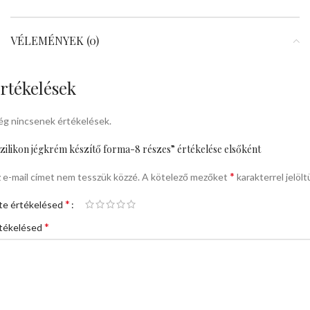
VÉLEMÉNYEK (0)
rtékelések
g nincsenek értékelések.
zilikon jégkrém készítő forma-8 részes” értékelése elsőként
*
 e-mail címet nem tesszük közzé.
A kötelező mezőket
karakterrel jelölt
*
te értékelésed
*
tékelésed