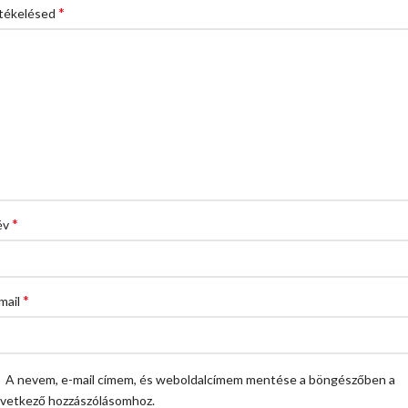
*
tékelésed
*
év
*
mail
A nevem, e-mail címem, és weboldalcímem mentése a böngészőben a
vetkező hozzászólásomhoz.