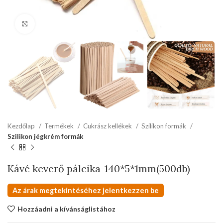
kattints a kinagyításhoz
Kezdőlap
Termékek
Cukrász kellékek
Szilikon formák
Szilikon jégkrém formák
Kávé keverő pálcika-140*5*1mm(500db)
Az árak megtekintéséhez jelentkezzen be
Hozzáadni a kívánságlistához