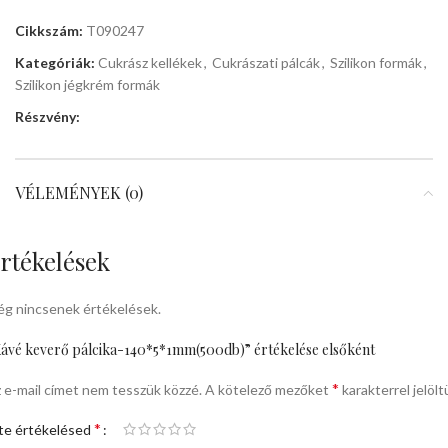
Cikkszám:
T090247
Kategóriák:
Cukrász kellékek
,
Cukrászati pálcák
,
Szilikon formák
,
Szilikon jégkrém formák
Részvény:
VÉLEMÉNYEK (0)
rtékelések
g nincsenek értékelések.
ávé keverő pálcika-140*5*1mm(500db)” értékelése elsőként
*
 e-mail címet nem tesszük közzé.
A kötelező mezőket
karakterrel jelölt
*
te értékelésed