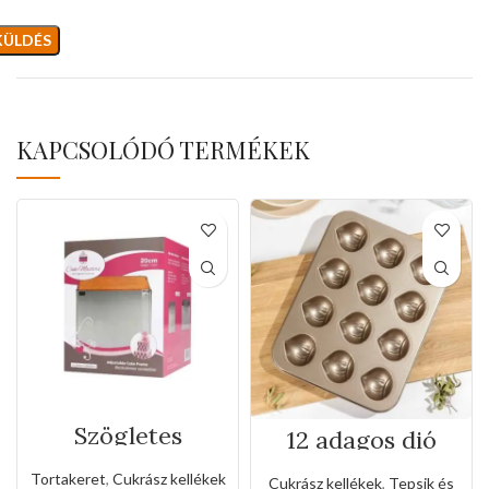
KAPCSOLÓDÓ TERMÉKEK
Szögletes
12 adagos dió
rozsdamentes
formájú tepsi
állítható
Tortakeret
,
Cukrász kellékek
Cukrász kellékek
,
Tepsik és