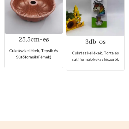
25,5cm-es
3db-os
tapadásmentes
rozsdamentes
kuglóf sütőforma
kiszúró készlet
Cukrász kellékek
,
Tepsik és
Cukrász kellékek
,
Torta és
unikornis és
Sütőformák(Fémek)
süti formák/keksz kiszúrók
szivárvány
alakkal