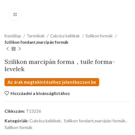
kattints a kinagyításhoz
Kezdőlap
Termékek
Cukrász kellékek
Szilikon formák
Szilikon fondant,marcipán formák
Szilikon marcipán forma，tuile forma-
levelek
Az árak megtekintéséhez jelentkezzen be
Hozzáadni a kívánságlistához
Cikkszám:
T13226
Kategóriák:
Cukrász kellékek
,
Szilikon fondant,marcipán formák
,
Szilikon formák