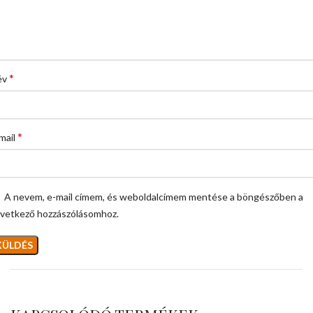
*
év
*
mail
A nevem, e-mail címem, és weboldalcímem mentése a böngészőben a
vetkező hozzászólásomhoz.