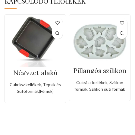
KAPCSOLÓDÓ TERMÉKEK
Pillangós szilikon
Négyzet alakú
forma
tepsi szilikon
fogóval
Cukrász kellékek
,
Szilikon
Cukrász kellékek
,
Tepsik és
formák
,
Szilikon süti formák
Sütőformák(Fémek)