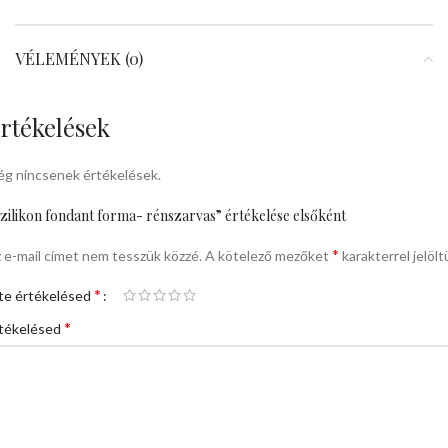
VÉLEMÉNYEK (0)
rtékelések
g nincsenek értékelések.
zilikon fondant forma- rénszarvas” értékelése elsőként
*
 e-mail címet nem tesszük közzé.
A kötelező mezőket
karakterrel jelölt
*
te értékelésed
*
tékelésed