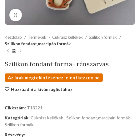
kattints a kinagyításhoz
Kezdőlap
Termékek
Cukrász kellékek
Szilikon formák
Szilikon fondant,marcipán formák
Szilikon fondant forma- rénszarvas
Az árak megtekintéséhez jelentkezzen be
Hozzáadni a kívánságlistához
Cikkszám:
T13221
Kategóriák:
Cukrász kellékek
,
Szilikon fondant,marcipán formák
,
Szilikon formák
Részvény: