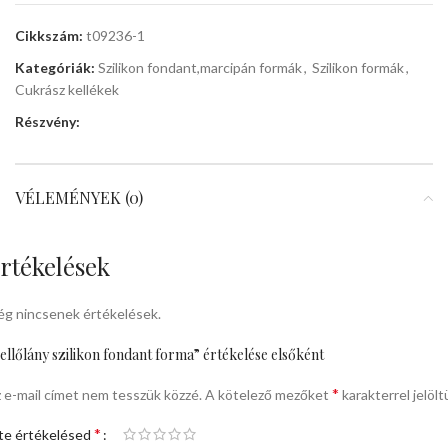
Cikkszám:
t09236-1
Kategóriák:
Szilikon fondant,marcipán formák
,
Szilikon formák
,
Cukrász kellékek
Részvény:
VÉLEMÉNYEK (0)
rtékelések
g nincsenek értékelések.
ellőlány szilikon fondant forma” értékelése elsőként
*
 e-mail címet nem tesszük közzé.
A kötelező mezőket
karakterrel jelölt
*
te értékelésed