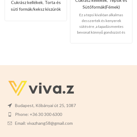
kiszúró készlet
Cukrász kellékek
,
Tepsik és
Cukrász kellékek
,
Torta és
méret)
unikornis és
Sütőformák(Fémek)
süti formák/keksz kiszúrók
szivárvány
Ez a tepsi kiválóan alkalmas
alakkal
desszertek és kenyerek
sütésére ,a tapadásmentes
bevonat könnyű gondozást és
karbantartást tesz lehetővé, és
könnyen levehet,ez megkönnyíti
a tisztítását is.
Mérete:
30cm
magas 12cm széles 4cm mély
Budapest, Kőbányai út 25, 1087
Phone: +36 30 300 6300
Email: vivazhang58@gmail.com