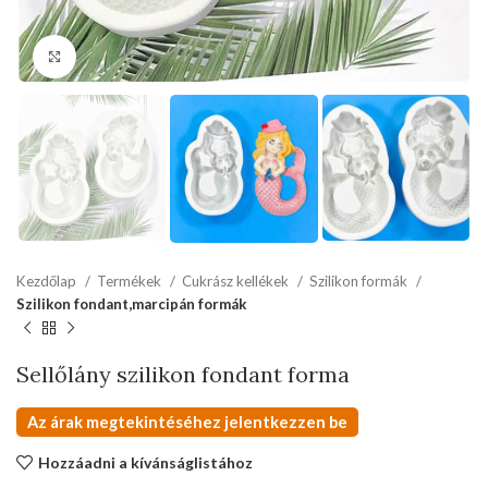
kattints a kinagyításhoz
Kezdőlap
Termékek
Cukrász kellékek
Szilikon formák
Szilikon fondant,marcipán formák
Sellőlány szilikon fondant forma
Az árak megtekintéséhez jelentkezzen be
Hozzáadni a kívánságlistához