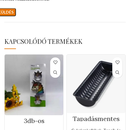
KAPCSOLÓDÓ TERMÉKEK
Tapadásmentes
3db-os
őzgerinc
rozsdamentes
forma(Nagy