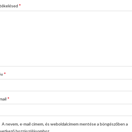
*
tékelésed
*
év
*
mail
A nevem, e-mail címem, és weboldalcímem mentése a böngészőben a
vetkező hozzászólásomhoz.