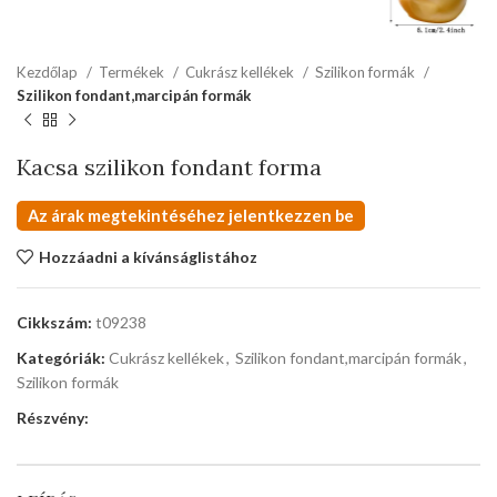
Kezdőlap
Termékek
Cukrász kellékek
Szilikon formák
Szilikon fondant,marcipán formák
Kacsa szilikon fondant forma
Az árak megtekintéséhez jelentkezzen be
Hozzáadni a kívánságlistához
Cikkszám:
t09238
Kategóriák:
Cukrász kellékek
,
Szilikon fondant,marcipán formák
,
Szilikon formák
Részvény: