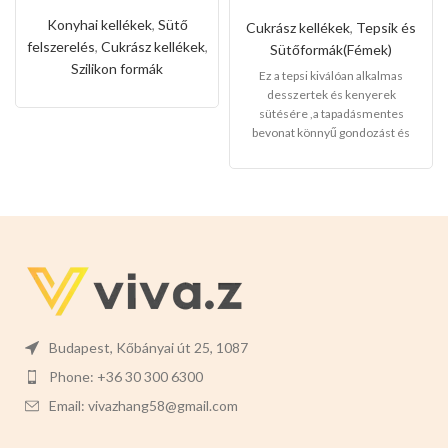
szilikon forma
őzgerinc
forró levegős
forma(Nagy
Konyhai kellékek
,
Sütő
Cukrász kellékek
,
Tepsik és
sütőhöz
méret)
felszerelés
,
Cukrász kellékek
,
Sütőformák(Fémek)
Szilikon formák
Ez a tepsi kiválóan alkalmas
desszertek és kenyerek
sütésére ,a tapadásmentes
bevonat könnyű gondozást és
karbantartást tesz lehetővé, és
könnyen levehet,ez megkönnyíti
a tisztítását is.
Mérete:
30cm
magas 12cm széles 4cm mély
Budapest, Kőbányai út 25, 1087
Phone: +36 30 300 6300
Email: vivazhang58@gmail.com