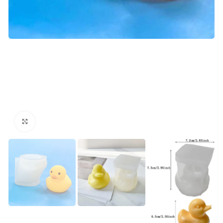
kattints a kinagyításhoz